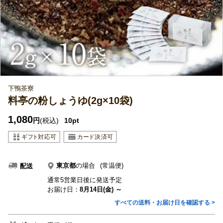
下鴨茶寮
料亭の粉しょうゆ(2g×10袋)
1,080
円
(税込)
10pt
東京都
の場合
(常温便)
配送
通常5営業日後に発送予定
お届け日：
8月14日(金) ～
すべての送料・お届け日を確認する >