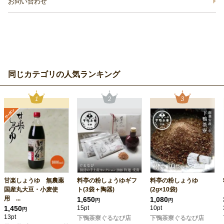
お問い合わせ
同じカテゴリの人気ランキング
甘楽しょうゆ 無農薬
料亭の粉しょうゆギフ
料亭の粉しょうゆ
国産丸大豆・小麦使
ト(3袋＋陶器)
(2g×10袋)
用 ...
1,650
1,080
円
円
1,450
15pt
10pt
円
13pt
下鴨茶寮ぐるなび店
下鴨茶寮ぐるなび店