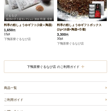
料亭の粉しょうゆギフト(3袋＋陶器)
料亭の粉しょうゆギフトボックス
(2g×16袋+陶器+巾着)
1,650
円
15pt
3,300
円
30pt
下鴨茶寮ぐるなび店
下鴨茶寮ぐるなび店
下鴨茶寮ぐるなび店 のご利用ガイド
商品一覧
ご利用ガイド