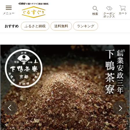
キャンセル
メニュー
カート
クーポン
検索
ボックス
おすすめ
ふるさと納税
送料無料
ランキング
1
/
5