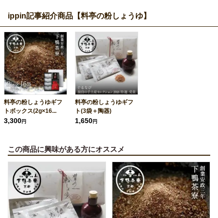
ippin記事紹介商品【料亭の粉しょうゆ】
料亭の粉しょうゆギフ
料亭の粉しょうゆギフ
トボックス(2g×16...
ト(3袋＋陶器)
3,300
1,650
円
円
この商品に興味がある方にオススメ