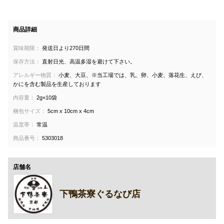
商品詳細
賞味期限：
発送日より270日間
保存方法：
直射日光、高温多湿を避けて下さい。
アレルギー物質：
小麦、大豆、※当工場では、乳、卵、小麦、落花生、えび、
かにを含む製品を生産しております
内容量：
2g×10袋
梱包サイズ：
5cm x 10cm x 4cm
温度帯：
常温
商品番号：
5303018
店舗名
下鴨茶寮ぐるなび店