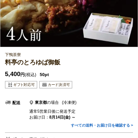
下鴨茶寮
料亭のとろゆば御飯
5,400
円
(税込)
50pt
東京都
の場合
(冷凍便)
配送
通常5営業日後に発送予定
お届け日：
8月14日(金) ～
すべての送料・お届け日を確認する >