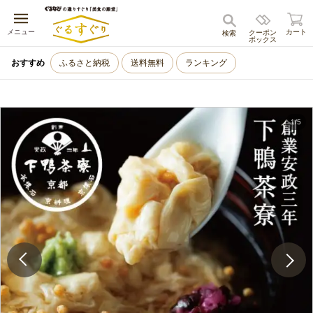
キャンセル
メニュー
カート
クーポン
検索
ボックス
おすすめ
ふるさと納税
送料無料
ランキング
1
/
5