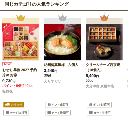
同じカテゴリの人気ランキング
紀州梅真鯛梅 六個入
クリームチーズ西京焼
おせち 早割 2027 予約
（18個入）
3,240
円
冷凍 お節 ...
30pt
5,400
円
9,730
50pt
えりすぐり
円
ポイント6倍
(540)pt
大分中島 京屋本店
板前魂