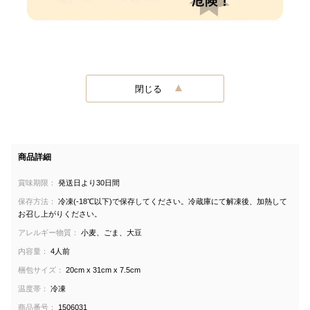
閉じる
商品詳細
賞味期限：
発送日より30日間
保存方法：
冷凍(-18℃以下)で保存してください。冷蔵庫にて解凍後、加熱して
お召し上がりください。
アレルギー物質：
小麦、ごま、大豆
内容量：
4人前
梱包サイズ：
20cm x 31cm x 7.5cm
温度帯：
冷凍
商品番号：
1506031