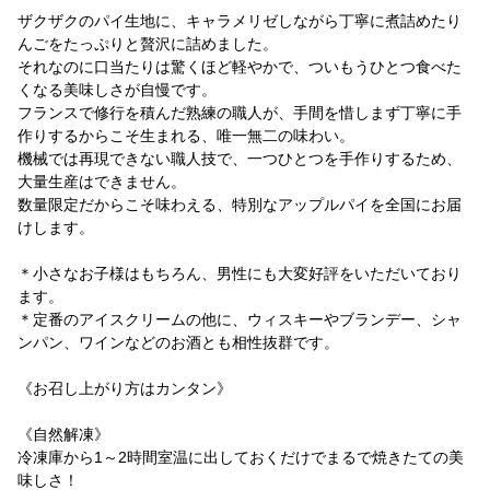
ザクザクのパイ生地に、キャラメリゼしながら丁寧に煮詰めたり
んごをたっぷりと贅沢に詰めました。
それなのに口当たりは驚くほど軽やかで、ついもうひとつ食べた
くなる美味しさが自慢です。
フランスで修行を積んだ熟練の職人が、手間を惜しまず丁寧に手
作りするからこそ生まれる、唯一無二の味わい。
機械では再現できない職人技で、一つひとつを手作りするため、
大量生産はできません。
数量限定だからこそ味わえる、特別なアップルパイを全国にお届
けします。
＊小さなお子様はもちろん、男性にも大変好評をいただいており
ます。
＊定番のアイスクリームの他に、ウィスキーやブランデー、シャ
ンパン、ワインなどのお酒とも相性抜群です。
《お召し上がり方はカンタン》
《自然解凍》
冷凍庫から1～2時間室温に出しておくだけでまるで焼きたての美
味しさ！