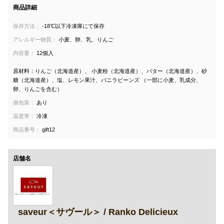
商品詳細
保存方法：
-18℃以下冷凍庫にて保存
アレルギー物質：
小麦、卵、乳、りんご
内容量：
12個入
原材料：りんご（北海道産）、 小麦粉（北海道産）、バター（北海道産）、砂
糖（北海道産）、塩、レモン果汁、バニラビーンズ （一部に小麦、乳成分、
卵、りんごを含む）
個包装：
あり
温度帯：
冷凍
商品番号：
gift12
店舗名
saveur＜サヴール＞ / Ranko Delicieux