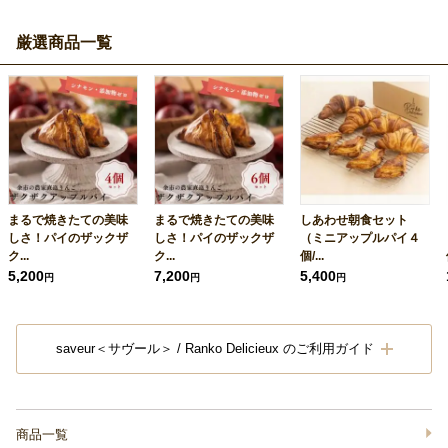
厳選商品一覧
まるで焼きたての美味
まるで焼きたての美味
しあわせ朝食セット
しさ！パイのザックザ
しさ！パイのザックザ
（ミニアップルパイ４
ク...
ク...
個/...
5,200
7,200
5,400
円
円
円
saveur＜サヴール＞ / Ranko Delicieux のご利用ガイド
商品一覧