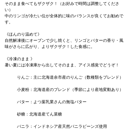
そのまま食べてもザクザク！（お好みで時間は調整してくださ
い）
中のリンゴが冷たい位が全体的に味のバランスが良くてお勧めで
す。
《ほんのり温めて》
自然解凍後にオーブンで少し焼くと、リンゴとバターの香り・風
味がさらに広がり、よりザクザク！した食感に。
《冷凍のまま 》
暑い夏には冷凍庫から出してそのまま、アイス感覚でどうぞ！
りんご：主に北海道余市産のりんご（数種類をブレンド）
小麦粉：北海道産のブレンド（季節により産地変動あり）
バター：よつ葉乳業さんの無塩バター
砂糖：北海道産てん菜糖
バニラ：インドネシア産天然バニラビーンズ使用