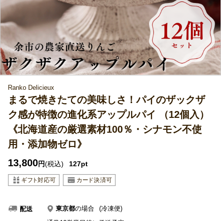
Ranko Delicieux
まるで焼きたての美味しさ！パイのザックザ
ク感が特徴の進化系アップルパイ （12個入）
《北海道産の厳選素材100％・シナモン不使
用・添加物ゼロ》
13,800
円
(税込)
127pt
東京都
の場合
(冷凍便)
配送