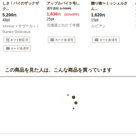
しさ！パイのザックザ
アップルパイ５号/...
贈り物〜ミッシェルさ
ク...
通常価格
2,700円
ん...
1,836
5,200
1,620
円
(32%OFF)
円
円
25pt
48pt
15pt
北海道とれたて本舗
saveur＜サヴール＞ /
ルビアン
Ranko Delicieux
この商品を見た人は、こんな商品を買っています