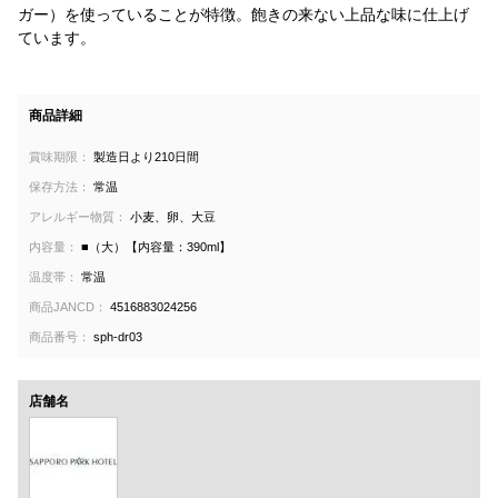
ガー）を使っていることが特徴。飽きの来ない上品な味に仕上げ
ています。
商品詳細
賞味期限：
製造日より210日間
保存方法：
常温
アレルギー物質：
小麦、卵、大豆
内容量：
■（大）【内容量：390ml】
温度帯：
常温
商品JANCD：
4516883024256
商品番号：
sph-dr03
店舗名