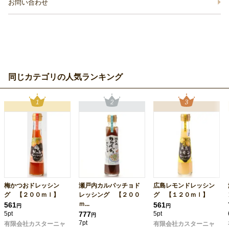
お問い合わせ
同じカテゴリの人気ランキング
梅かつおドレッシン
瀬戸内カルパッチョド
広島レモンドレッシン
グ 【２００ｍｌ】
レッシング 【２００
グ 【１２０ｍｌ】
ｍ...
561
561
円
円
5pt
777
5pt
円
7pt
有限会社カスターニャ
有限会社カスターニャ