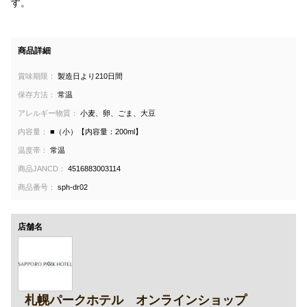
す。
商品詳細
賞味期限：
製造日より210日間
保存方法：
常温
アレルギー物質：
小麦、卵、ごま、大豆
内容量：
■（小）【内容量：200ml】
温度帯：
常温
商品JANCD：
4516883003114
商品番号：
sph-dr02
店舗名
札幌パークホテル オンラインショップ