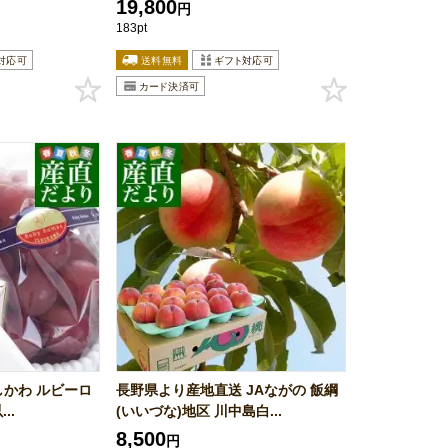
19,800
円
183pt
しかわ ルビーロ
長野県より産地直送 JAながの 飯綱
..
(いいづな)地区 川中島白...
8,500
円