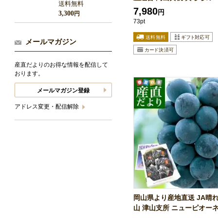
送料無料
7,980
円
3,300
円
73pt
メールマガジン
産直だよりのお得な情報を配信して
おります。
メールマガジン登録
アドレス変更・配信解除
岡山県より産地直送 JA晴
山 津山支所 ニューピオーネ.