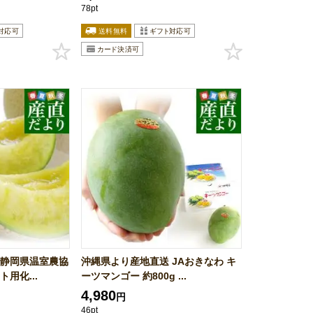
78pt
 静岡県温室農協
沖縄県より産地直送 JAおきなわ キ
用化...
ーツマンゴー 約800g ...
4,980
円
46pt