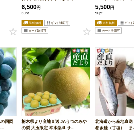
6,500
5,500
円
円
60pt
50pt
れの国岡
栃木県より産地直送 JAうつのみや
北海道から産地直送
..
の梨 大玉限定 幸水梨4Lサ...
巻き鮭（甘塩） まる