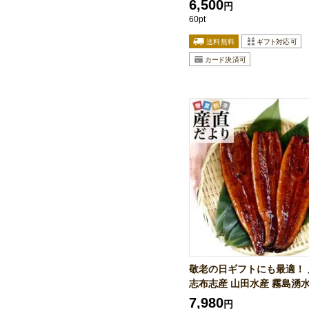
6,500
円
60pt
敬老の日ギフトにも最適！
志布志産 山田水産 霧島湧水.
7,980
円