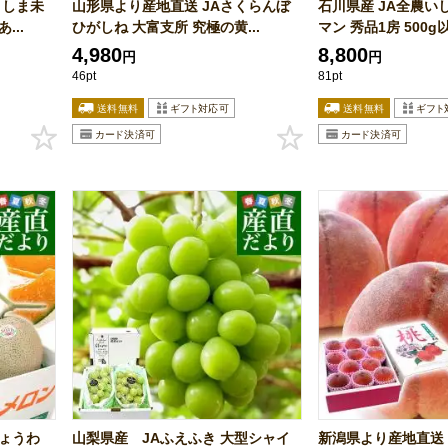
くしま未
山形県より産地直送 JAさくらんぼ
石川県産 JA全農い
...
ひがしね 大富支所 究極の黄...
マン 秀品1房 500g以.
4,980
8,800
円
円
46pt
81pt
ょうわ
山梨県産 JAふえふき 大型シャイ
新潟県より産地直送 