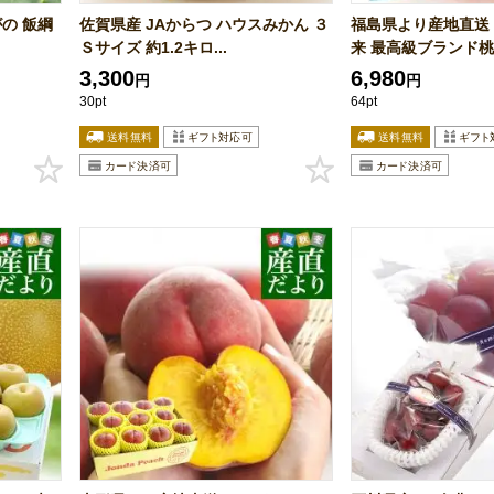
の 飯綱
佐賀県産 JAからつ ハウスみかん ３
福島県より産地直送
Ｓサイズ 約1.2キロ...
来 最高級ブランド桃「
3,300
6,980
円
円
30pt
64pt