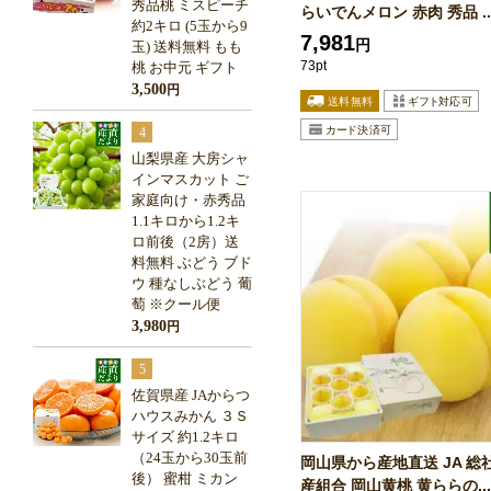
秀品桃 ミスピーチ
らいでんメロン 赤肉 秀品 ..
約2キロ (5玉から9
7,981
円
玉) 送料無料 もも
73pt
桃 お中元 ギフト
3,500
円
4
山梨県産 大房シャ
インマスカット ご
家庭向け・赤秀品
1.1キロから1.2キ
ロ前後（2房）送
料無料 ぶどう ブド
ウ 種なしぶどう 葡
萄 ※クール便
3,980
円
5
佐賀県産 JAからつ
ハウスみかん ３Ｓ
サイズ 約1.2キロ
（24玉から30玉前
岡山県から産地直送 JA 総
後） 蜜柑 ミカン
産組合 岡山黄桃 黄ららの...