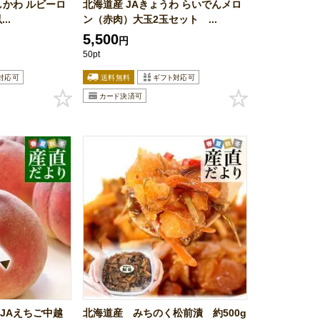
しかわ ルビーロ
北海道産 JAきょうわ らいでんメロ
..
ン（赤肉）大玉2玉セット ...
5,500
円
50pt
JAえちご中越
北海道産 みちのく松前漬 約500g