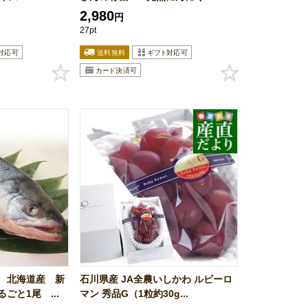
2,980
円
27pt
 北海道産 新
石川県産 JA全農いしかわ ルビーロ
ごと1尾 ...
マン 秀品G（1粒約30g...