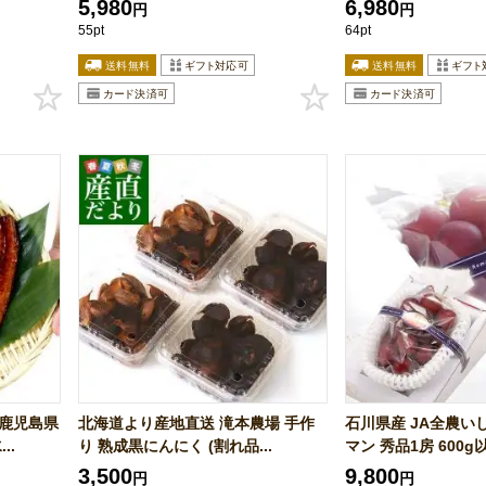
5,980
6,980
円
円
55pt
64pt
 鹿児島県
北海道より産地直送 滝本農場 手作
石川県産 JA全農い
..
り 熟成黒にんにく (割れ品...
マン 秀品1房 600g以.
3,500
9,800
円
円