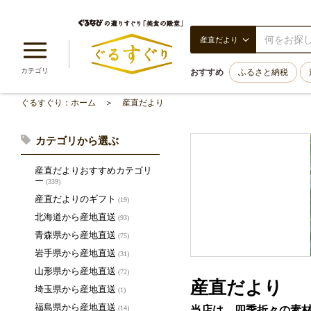
産直だより
カテゴリ
おすすめ
ふるさと納税
ぐるすぐり：ホーム
産直だより
カテゴリから選ぶ
産直だよりおすすめカテゴリ
ー
(339)
産直だよりのギフト
(19)
北海道から産地直送
(93)
青森県から産地直送
(75)
岩手県から産地直送
(31)
山形県から産地直送
(72)
産直だより
埼玉県から産地直送
(1)
福島県から産地直送
当店は、四季折々の素
(14)