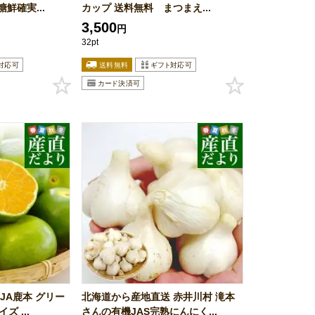
鮮確実...
カップ 送料無料 まつまえ...
3,500
円
32pt
JA鹿本 グリー
北海道から産地直送 赤井川村 滝本
 ...
さんの有機JAS完熟にんにく...