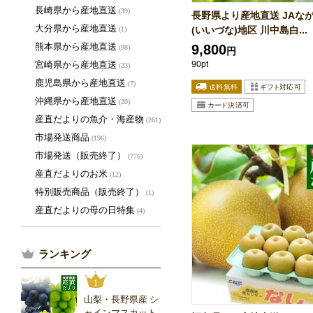
長崎県から産地直送
(39)
長野県より産地直送 JAなが
大分県から産地直送
(いいづな)地区 川中島白...
(1)
熊本県から産地直送
9,800
(88)
円
宮崎県から産地直送
90pt
(23)
鹿児島県から産地直送
(7)
沖縄県から産地直送
(20)
産直だよりの魚介・海産物
(261)
市場発送商品
(196)
市場発送（販売終了）
(776)
産直だよりのお米
(12)
特別販売商品（販売終了）
(1)
産直だよりの母の日特集
(4)
ランキング
1
山梨・長野県産 シ
ャインマスカット