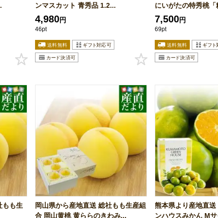
.
ンマスカット 青秀品 1.2...
にいがたの特秀桃「糖
4,980
7,500
円
円
46pt
69pt
社もも生
岡山県から産地直送 総社もも生産組
熊本県より産地直送 
合 岡山黄桃 黄ららのきわみ...
ンハウスみかん Mサイズ