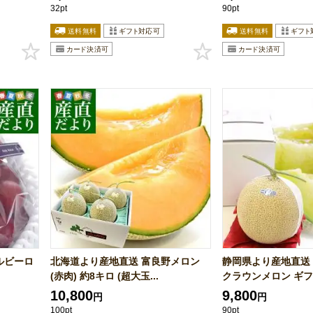
32pt
90pt
ルビーロ
北海道より産地直送 富良野メロン
静岡県より産地直送
(赤肉) 約8キロ (超大玉...
クラウンメロン ギフト
10,800
9,800
円
円
100pt
90pt