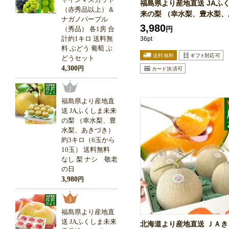
福島県より産地直送 JAふ
（赤秀品以上）＆
来の梨 （幸水梨、豊水梨、あ
ナガノパープル
3,980
（秀品） 各1房 合
円
計約1キロ 送料無
36pt
料 ぶどう 葡萄 ぶ
どうセット
4,300
円
2
福島県より産地直
送 JAふくしま未来
の梨 （幸水梨、豊
水梨、あきづき）
約3キロ（6玉から
10玉） 送料無料
なし 梨 ナシ 敬老
の日
3,980
円
3
福島県より産地直
送 JAふくしま未来
北海道より産地直送 ＪＡき