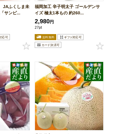
 JAふくしま未
福岡加工 辛子明太子 ゴールデンサ
サンピ...
イズ 極太1本もの 約260...
2,980
円
27pt