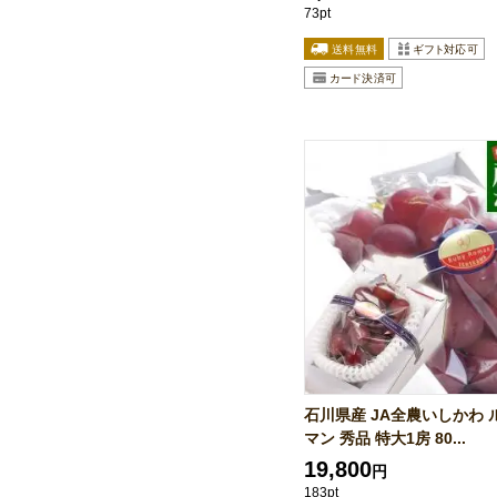
73pt
石川県産 JA全農いしかわ 
マン 秀品 特大1房 80...
19,800
円
183pt