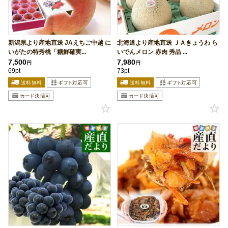
新潟県より産地直送 JAえちご中越 に
北海道より産地直送 ＪＡきょうわ ら
いがたの特秀桃「糖鮮確実...
いでんメロン 赤肉 秀品 ...
7,500
7,980
円
円
69pt
73pt