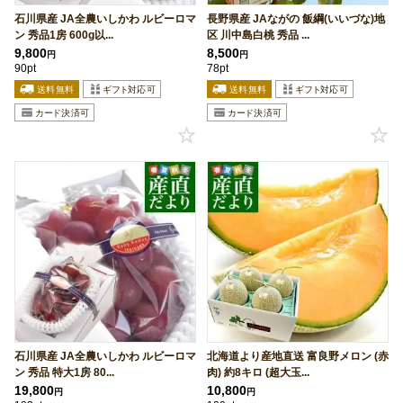
石川県産 JA全農いしかわ ルビーロマ
長野県産 JAながの 飯綱(いいづな)地
ン 秀品1房 600g以...
区 川中島白桃 秀品 ...
9,800
8,500
円
円
90pt
78pt
石川県産 JA全農いしかわ ルビーロマ
北海道より産地直送 富良野メロン (赤
ン 秀品 特大1房 80...
肉) 約8キロ (超大玉...
19,800
10,800
円
円