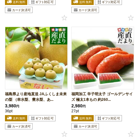
福島県より産地直送 JAふくしま未来
福岡加工 辛子明太子 ゴールデンサイ
の梨 （幸水梨、豊水梨、あ...
ズ 極太1本もの 約260...
3,980
2,980
円
円
36pt
27pt