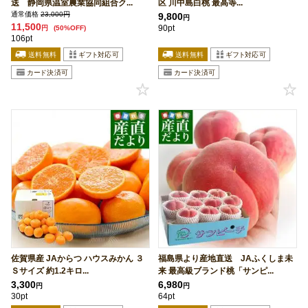
送 静岡県温室農業協同組合ク...
区 川中島白桃 最高等...
通常価格
23,000円
9,800
円
11,500
90pt
円
(50%OFF)
106pt
佐賀県産 JAからつ ハウスみかん ３
福島県より産地直送 JAふくしま未
Ｓサイズ 約1.2キロ...
来 最高級ブランド桃「サンピ...
3,300
6,980
円
円
30pt
64pt