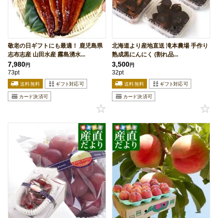
敬老の日ギフトにも最適！ 鹿児島県
北海道より産地直送 滝本農場 手作り
志布志産 山田水産 霧島湧水...
熟成黒にんにく (割れ品...
7,980
3,500
円
円
73pt
32pt