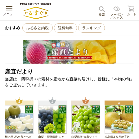
キャンセル
メニュー
カート
クーポン
検索
ボックス
おすすめ
ふるさと納税
送料無料
ランキング
産直だより
当店は、四季折々の素材を産地から直接お届けし、皆様に「本物の旬」
をご提供していきます。
1
2
3
4
栃木県 JA全農とちぎ
山梨・長野県産 シャ
山梨県産 大房シャイ
福島県より産地直送