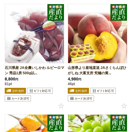
石川県産 JA全農いしかわ ルビーロマ
山形県より産地直送 JAさくらんぼひ
ン 秀品1房 500g以...
がしね 大富支所 究極の黄...
8,800
4,980
円
円
81pt
46pt