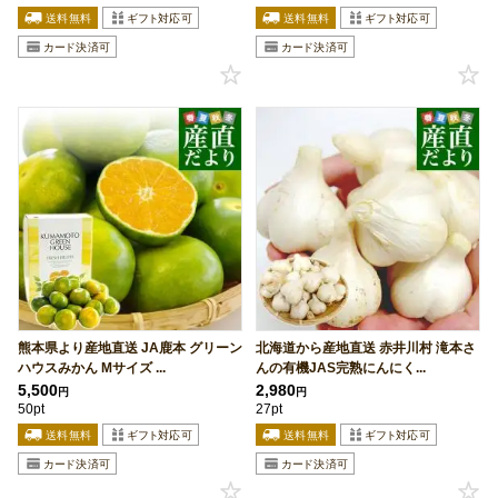
熊本県より産地直送 JA鹿本 グリーン
北海道から産地直送 赤井川村 滝本さ
ハウスみかん Mサイズ ...
んの有機JAS完熟にんにく...
5,500
2,980
円
円
50pt
27pt