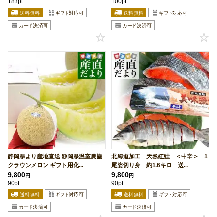
183pt
100pt
静岡県より産地直送 静岡県温室農協
北海道加工 天然紅鮭 ＜中辛＞ 1
クラウンメロン ギフト用化...
尾姿切り身 約1.6キロ 送...
9,800
9,800
円
円
90pt
90pt