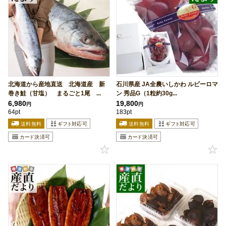
北海道から産地直送 北海道産 新
石川県産 JA全農いしかわ ルビーロマ
巻き鮭（甘塩） まるごと1尾 ...
ン 秀品G（1粒約30g...
6,980
19,800
円
円
64pt
183pt