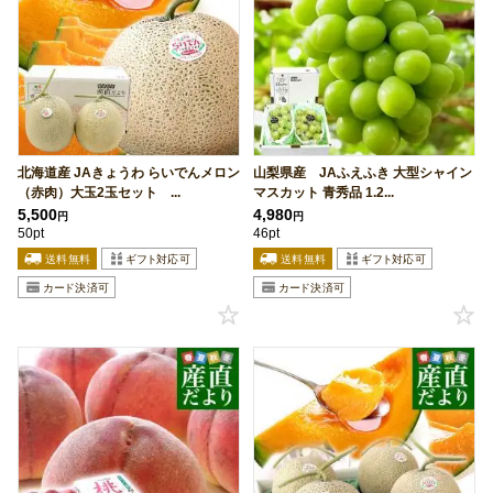
北海道産 JAきょうわ らいでんメロン
山梨県産 JAふえふき 大型シャイン
（赤肉）大玉2玉セット ...
マスカット 青秀品 1.2...
5,500
4,980
円
円
50pt
46pt