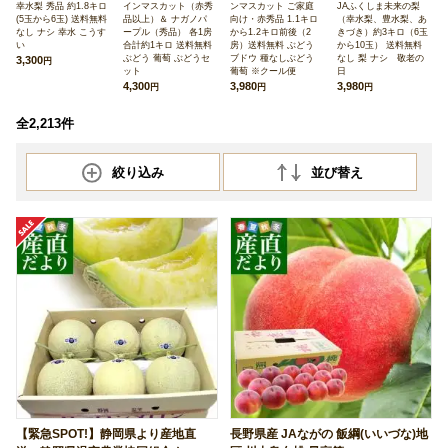
幸水梨 秀品 約1.8キロ
インマスカット（赤秀
ンマスカット ご家庭
JAふくしま未来の梨
(5玉から6玉) 送料無料
品以上）＆ ナガノパ
向け・赤秀品 1.1キロ
（幸水梨、豊水梨、あ
なし ナシ 幸水 こうす
ープル（秀品） 各1房
から1.2キロ前後（2
きづき）約3キロ（6玉
い
合計約1キロ 送料無料
房）送料無料 ぶどう
から10玉） 送料無料
ぶどう 葡萄 ぶどうセ
ブドウ 種なしぶどう
なし 梨 ナシ 敬老の
3,300
円
ット
葡萄 ※クール便
日
4,300
3,980
3,980
円
円
円
全2,213件
絞り込み
並び替え
【緊急SPOT!】静岡県より産地直
長野県産 JAながの 飯綱(いいづな)地