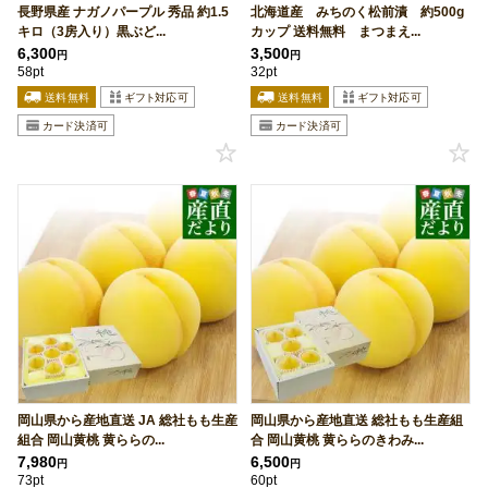
長野県産 ナガノパープル 秀品 約1.5
北海道産 みちのく松前漬 約500g
キロ（3房入り）黒ぶど...
カップ 送料無料 まつまえ...
6,300
3,500
円
円
58pt
32pt
岡山県から産地直送 JA 総社もも生産
岡山県から産地直送 総社もも生産組
組合 岡山黄桃 黄ららの...
合 岡山黄桃 黄ららのきわみ...
7,980
6,500
円
円
73pt
60pt