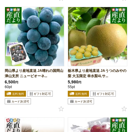
岡山県より産地直送 JA晴れの国岡山
栃木県より産地直送 JAうつのみやの
津山支所 ニューピオーネ...
梨 大玉限定 幸水梨4Lサ...
6,500
5,980
円
円
60pt
55pt