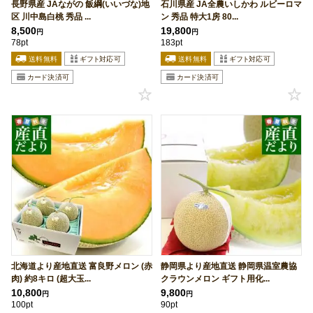
長野県産 JAながの 飯綱(いいづな)地
石川県産 JA全農いしかわ ルビーロマ
区 川中島白桃 秀品 ...
ン 秀品 特大1房 80...
8,500
19,800
円
円
78pt
183pt
北海道より産地直送 富良野メロン (赤
静岡県より産地直送 静岡県温室農協
肉) 約8キロ (超大玉...
クラウンメロン ギフト用化...
10,800
9,800
円
円
100pt
90pt