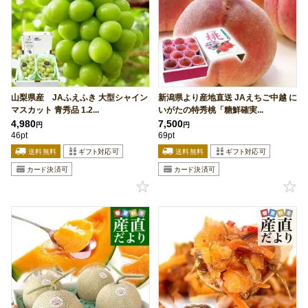
山梨県産 JAふえふき 大型シャイン
新潟県より産地直送 JAえちご中越 に
マスカット 青秀品 1.2...
いがたの特秀桃「糖鮮確実...
4,980
7,500
円
円
46pt
69pt