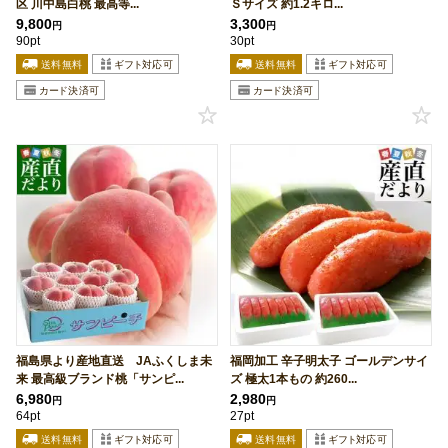
区 川中島白桃 最高等...
Ｓサイズ 約1.2キロ...
9,800
3,300
円
円
90pt
30pt
福島県より産地直送 JAふくしま未
福岡加工 辛子明太子 ゴールデンサイ
来 最高級ブランド桃「サンピ...
ズ 極太1本もの 約260...
6,980
2,980
円
円
64pt
27pt