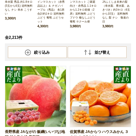
幸水梨 秀品 約1.8キロ
インマスカット（赤秀
ンマスカット ご家庭
JAふくしま未来の梨
(5玉から6玉) 送料無料
品以上）＆ ナガノパ
向け・赤秀品 1.1キロ
（幸水梨、豊水梨、あ
なし ナシ 幸水 こうす
ープル（秀品） 各1房
から1.2キロ前後（2
きづき）約3キロ（6玉
い
合計約1キロ 送料無料
房）送料無料 ぶどう
から10玉） 送料無料
ぶどう 葡萄 ぶどうセ
ブドウ 種なしぶどう
なし 梨 ナシ 敬老の
3,300
円
ット
葡萄 ※クール便
日
4,300
3,980
3,980
円
円
円
全2,213件
絞り込み
並び替え
長野県産 JAながの 飯綱(いいづな)地
佐賀県産 JAからつ ハウスみかん ３