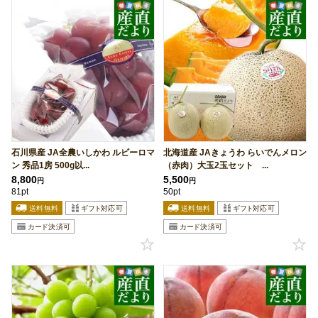
石川県産 JA全農いしかわ ルビーロマ
北海道産 JAきょうわ らいでんメロン
ン 秀品1房 500g以...
（赤肉）大玉2玉セット ...
8,800
5,500
円
円
81pt
50pt