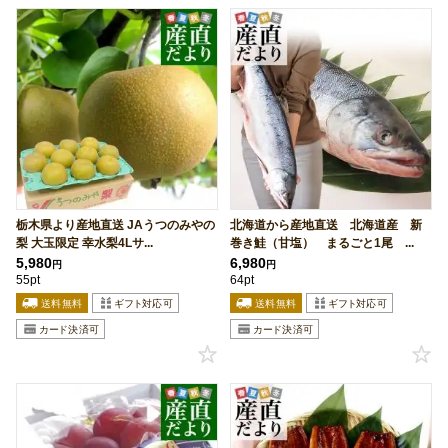
栃木県より産地直送 JAうつのみやの
北海道から産地直送 北海道産 新
梨 大玉限定 幸水梨4Lサ...
巻き鮭（甘塩） まるごと1尾 ...
5,980
6,980
円
円
55pt
64pt