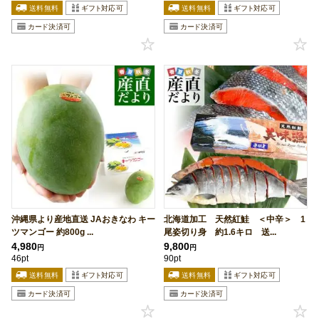
沖縄県より産地直送 JAおきなわ キー
北海道加工 天然紅鮭 ＜中辛＞ 1
ツマンゴー 約800g ...
尾姿切り身 約1.6キロ 送...
4,980
9,800
円
円
46pt
90pt