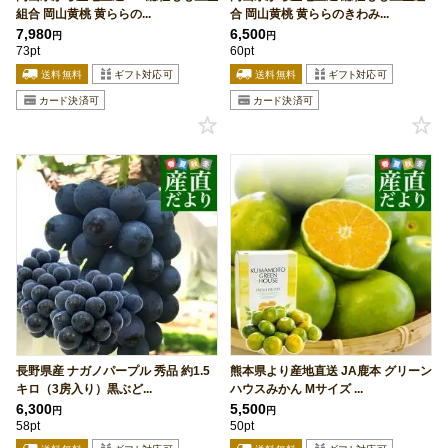
組合 岡山黄桃 黄ららの...
合 岡山黄桃 黄ららのきわみ...
7,980
6,500
円
円
73pt
60pt
長野県産 ナガノパープル 秀品 約1.5
熊本県より産地直送 JA鹿本 グリーン
キロ（3房入り）黒ぶど...
ハウスみかん Mサイズ ...
6,300
5,500
円
円
58pt
50pt