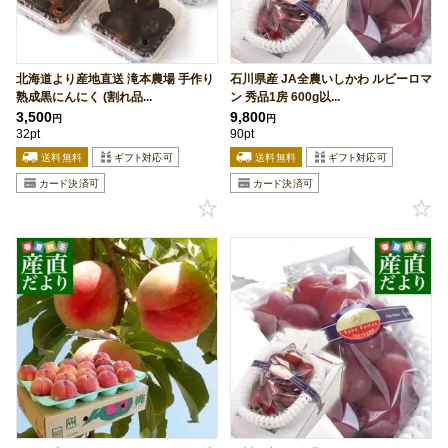
北海道より産地直送 滝本農場 手作り
石川県産 JA全農いしかわ ルビーロマ
熟成黒にんにく (割れ品...
ン 秀品1房 600g以...
3,500
9,800
円
円
32pt
90pt