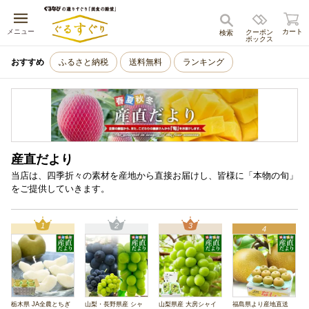
キャンセル
メニュー
カート
クーポン
検索
ボックス
おすすめ
ふるさと納税
送料無料
ランキング
産直だより
当店は、四季折々の素材を産地から直接お届けし、皆様に「本物の旬」
をご提供していきます。
1
2
3
4
栃木県 JA全農とちぎ
山梨・長野県産 シャ
山梨県産 大房シャイ
福島県より産地直送