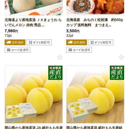
北海道より産地直送 ＪＡきょうわ ら
北海道産 みちのく松前漬 約500g
いでんメロン 赤肉 秀品 ...
カップ 送料無料 まつまえ...
7,980
3,500
円
円
73pt
32pt
岡山県から産地直送 JA 総社もも生産
岡山県から産地直送 総社もも生産組