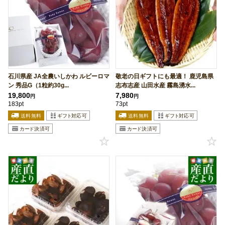
石川県産 JA全農いしかわ ルビーロマ
敬老の日ギフトにも最適！ 鹿児島県
ン 秀品G（1粒約30g...
志布志産 山田水産 霧島湧水...
19,800
7,980
円
円
183pt
73pt