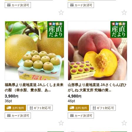
福島県より産地直送 JAふくしま未来
山形県より産地直送 JAさくらんぼひ
の梨 （幸水梨、豊水梨、あ...
がしね 大富支所 究極の黄...
3,980
4,980
円
円
36pt
46pt