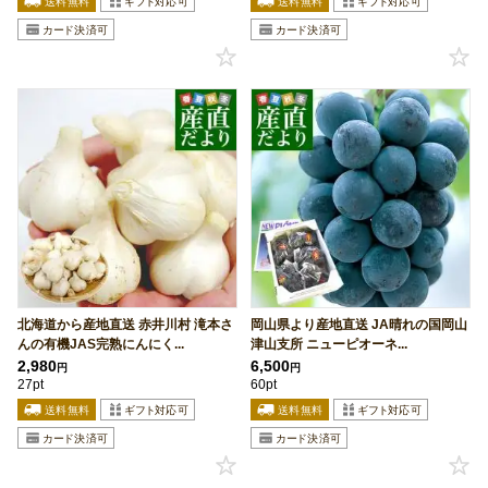
北海道から産地直送 赤井川村 滝本さ
岡山県より産地直送 JA晴れの国岡山
んの有機JAS完熟にんにく...
津山支所 ニューピオーネ...
2,980
6,500
円
円
27pt
60pt