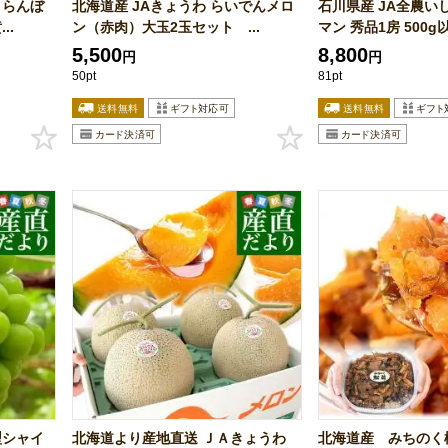
くらんぼ
北海道産 JAきょうわ らいでんメロ
石川県産 JA全農い
..
ン（赤肉）大玉2玉セット ...
マン 秀品1房 500g以.
5,500
8,800
円
円
50pt
81pt
型シャイ
北海道より産地直送 ＪＡきょうわ
北海道産 みちのく松