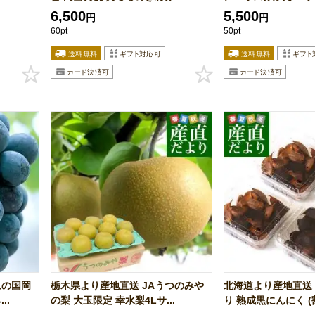
6,500
5,500
円
円
60pt
50pt
れの国岡
栃木県より産地直送 JAうつのみや
北海道より産地直送 
..
の梨 大玉限定 幸水梨4Lサ...
り 熟成黒にんにく (割