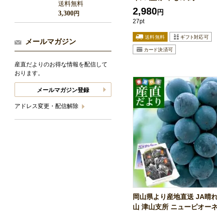
送料無料
2,980
円
3,300
円
27pt
メールマガジン
産直だよりのお得な情報を配信して
おります。
メールマガジン登録
アドレス変更・配信解除
岡山県より産地直送 JA晴
山 津山支所 ニューピオーネ.