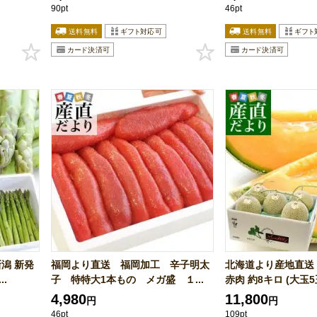
90pt
46pt
潟 新発
福岡より直送 福岡加工 辛子明太
北海道より産地直送
.
子 特特大1本もの メガ盛 １...
赤肉 約8キロ (大玉5玉
4,980
11,800
円
円
46pt
109pt