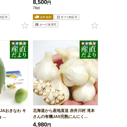
8,500
円
78pt
JAおきなわ キ
北海道から産地直送 赤井川村 滝本
...
さんの有機JAS完熟にんにく...
4,980
円