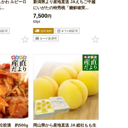
しかわ ルビーロ
新潟県より産地直送 JAえちご中越
..
にいがたの特秀桃「糖鮮確実...
7,500
円
69pt
前漬 約500g
岡山県から産地直送 JA 総社もも生