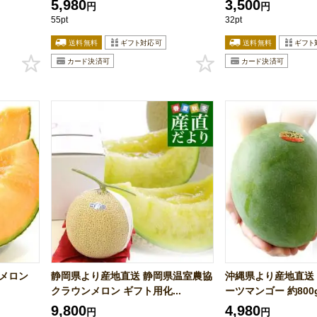
5,980
3,500
円
円
55pt
32pt
メロン
静岡県より産地直送 静岡県温室農協
沖縄県より産地直送 
クラウンメロン ギフト用化...
ーツマンゴー 約800g 
9,800
4,980
円
円