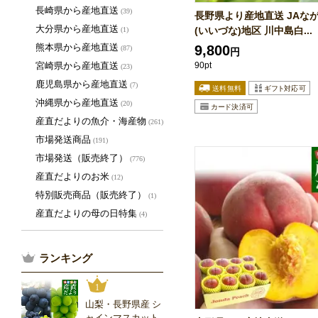
長崎県から産地直送
(39)
長野県より産地直送 JAなが
大分県から産地直送
(いいづな)地区 川中島白...
(1)
熊本県から産地直送
9,800
(87)
円
宮崎県から産地直送
90pt
(23)
鹿児島県から産地直送
(7)
沖縄県から産地直送
(20)
産直だよりの魚介・海産物
(261)
市場発送商品
(191)
市場発送（販売終了）
(776)
産直だよりのお米
(12)
特別販売商品（販売終了）
(1)
産直だよりの母の日特集
(4)
ランキング
1
山梨・長野県産 シ
ャインマスカット