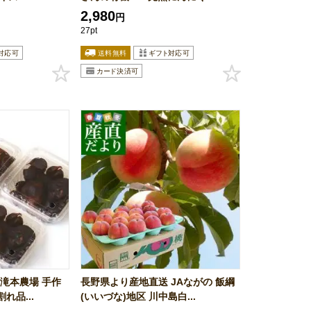
2,980
円
27pt
滝本農場 手作
長野県より産地直送 JAながの 飯綱
れ品...
(いいづな)地区 川中島白...