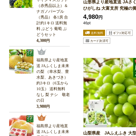
山形県より産地直送 JAさ
（赤秀品以上）＆
ひがしね 大富支所 究極の黄.
ナガノパープル
4,980
（秀品） 各1房 合
円
計約1キロ 送料無
46pt
料 ぶどう 葡萄 ぶ
どうセット
4,300
円
2
福島県より産地直
送 JAふくしま未来
の梨 （幸水梨、豊
水梨、あきづき）
約3キロ（6玉から
10玉） 送料無料
なし 梨 ナシ 敬老
の日
3,980
円
3
福島県より産地直
送 JAふくしま未来
山梨県産 JAふえふき 大