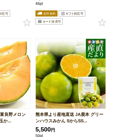
46pt
 富良野メロン
熊本県より産地直送 JA鹿本 グリー
か...
ンハウスみかん SからSS...
5,500
円
50pt