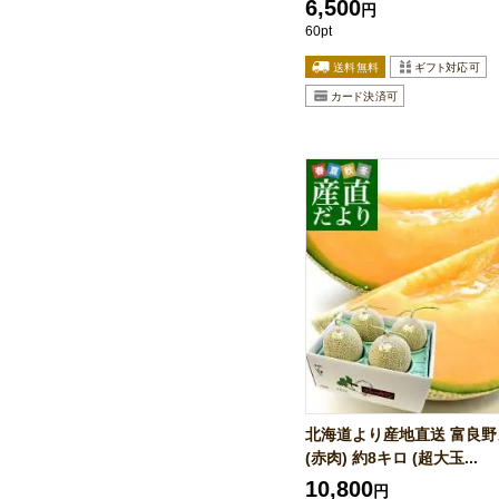
6,500
円
60pt
北海道より産地直送 富良野
(赤肉) 約8キロ (超大玉...
10,800
円