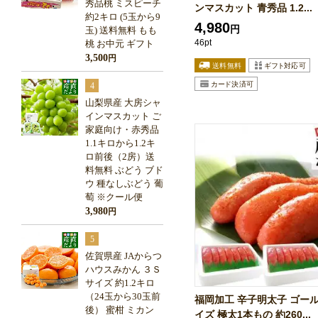
秀品桃 ミスピーチ
ンマスカット 青秀品 1.2...
約2キロ (5玉から9
4,980
円
玉) 送料無料 もも
46pt
桃 お中元 ギフト
3,500
円
4
山梨県産 大房シャ
インマスカット ご
家庭向け・赤秀品
1.1キロから1.2キ
ロ前後（2房）送
料無料 ぶどう ブド
ウ 種なしぶどう 葡
萄 ※クール便
3,980
円
5
佐賀県産 JAからつ
ハウスみかん ３Ｓ
サイズ 約1.2キロ
（24玉から30玉前
福岡加工 辛子明太子 ゴー
後） 蜜柑 ミカン
イズ 極太1本もの 約260...