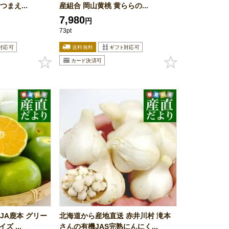
まえ...
産組合 岡山黄桃 黄ららの...
7,980
円
73pt
JA鹿本 グリー
北海道から産地直送 赤井川村 滝本
 ...
さんの有機JAS完熟にんにく...