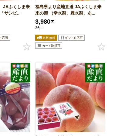
 JAふくしま未
福島県より産地直送 JAふくしま未
サンピ...
来の梨 （幸水梨、豊水梨、あ...
3,980
円
36pt