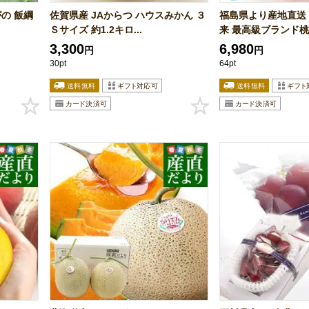
の 飯綱
佐賀県産 JAからつ ハウスみかん ３
福島県より産地直送
Ｓサイズ 約1.2キロ...
来 最高級ブランド桃「
3,300
6,980
円
円
30pt
64pt