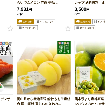
らいでんメロン 赤肉 秀品 ...
カップ 送料無料 まつ
7,981
3,500
円
円
73pt
32pt
ルデンサ
岡山県から産地直送 総社もも生産組
熊本県より産地直送 
合 岡山黄桃 黄ららのきわみ...
ンハウスみかん Mサイズ