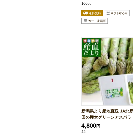
100pt
新潟県より産地直送 JA北新
田の極太グリーンアスパラ ..
4,800
円
44pt