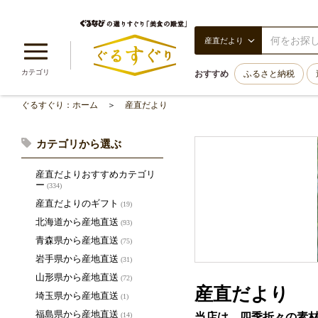
産直だより
カテゴリ
おすすめ
ふるさと納税
ぐるすぐり：ホーム
産直だより
カテゴリから選ぶ
産直だよりおすすめカテゴリ
ー
(334)
産直だよりのギフト
(19)
北海道から産地直送
(93)
青森県から産地直送
(75)
岩手県から産地直送
(31)
山形県から産地直送
(72)
産直だより
埼玉県から産地直送
(1)
福島県から産地直送
当店は、四季折々の素
(14)