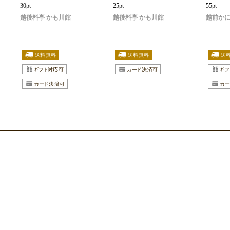
30pt
25pt
55pt
越後料亭 かも川館
越後料亭 かも川館
越前かに