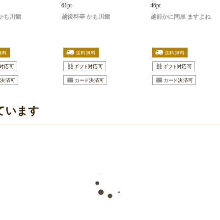
61pt
46pt
かも川館
越後料亭 かも川館
越前かに問屋 ますよね
ています