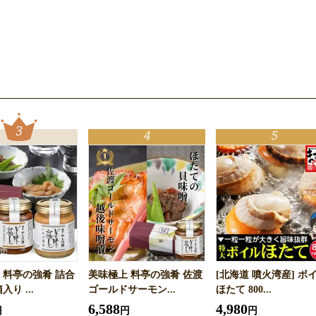
 料亭の強肴 詰合
美味極上 料亭の強肴 佐渡
[北海道 噴火湾産] ボ
入り ...
ゴールドサーモン...
ほたて 800...
6,588
4,980
円
円
円