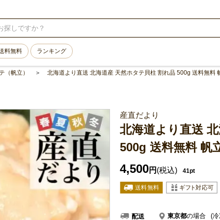
送料無料
ランキング
テ（帆立）
北海道より直送 北海道産 天然ホタテ貝柱 割れ品 500g 送料無料 
産直だより
北海道より直送 北
500g 送料無料 帆
4,500
円
(税込)
41pt
東京都
の場合
(冷
配送