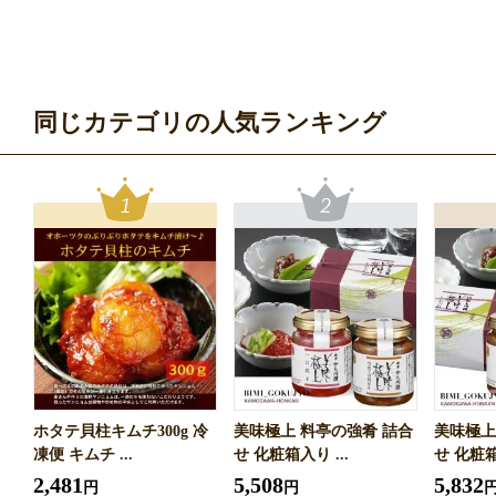
同じカテゴリの人気ランキング
ホタテ貝柱キムチ300g 冷
美味極上 料亭の強肴 詰合
美味極上
凍便 キムチ ...
せ 化粧箱入り ...
せ 化粧箱
2,481
5,508
5,832
円
円