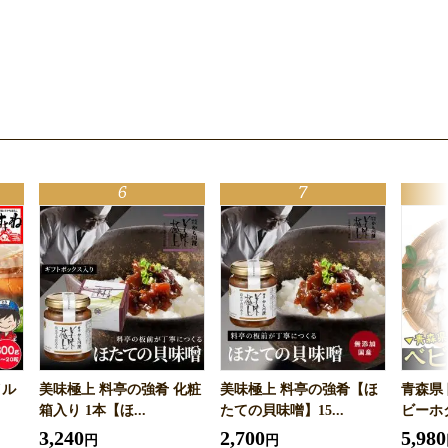
イル
美味極上 料亭の強肴 化粧
美味極上 料亭の強肴【ほ
青森県
箱入り 1本【ほ...
たての貝味噌】15...
ビーホタ
3,240
2,700
5,980
円
円