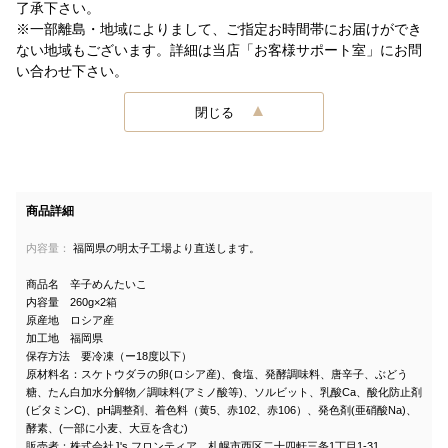
了承下さい。
※一部離島・地域によりまして、ご指定お時間帯にお届けができ
ない地域もございます。詳細は当店「お客様サポート室」にお問
い合わせ下さい。
閉じる
商品詳細
内容量：
福岡県の明太子工場より直送します。
商品名 辛子めんたいこ
内容量 260g×2箱
原産地 ロシア産
加工地 福岡県
保存方法 要冷凍（ー18度以下）
原材料名：スケトウダラの卵(ロシア産)、食塩、発酵調味料、唐辛子、ぶどう
糖、たん白加水分解物／調味料(アミノ酸等)、ソルビット、乳酸Ca、酸化防止剤
(ビタミンC)、pH調整剤、着色料（黄5、赤102、赤106）、発色剤(亜硝酸Na)、
酵素、(一部に小麦、大豆を含む)
販売者：株式会社J's フロンティア 札幌市西区二十四軒三条1丁目1-31