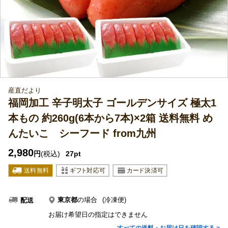
産直だより
福岡加工 辛子明太子 ゴールデンサイズ 極太1
本もの 約260g(6本から7本)×2箱 送料無料 め
んたいこ シーフード from九州
2,980
円
(税込)
27pt
東京都
の場合
(冷凍便)
配送
お届け希望日の指定はできません