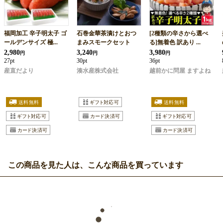
福岡加工 辛子明太子 ゴ
石巻金華茶漬けとおつ
[2種類の辛さから選べ
ールデンサイズ 極...
まみスモークセット
る]無着色 訳あり ...
2,980
3,240
3,980
円
円
円
27pt
30pt
36pt
産直だより
湊水産株式会社
越前かに問屋 ますよね
この商品を見た人は、こんな商品を買っています