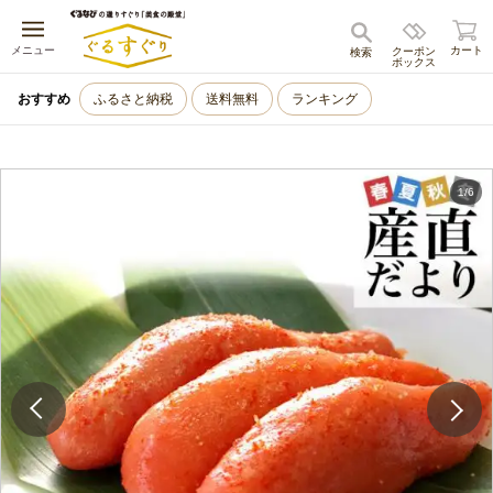
キャンセル
メニュー
カート
クーポン
検索
ボックス
おすすめ
ふるさと納税
送料無料
ランキング
1
/
6