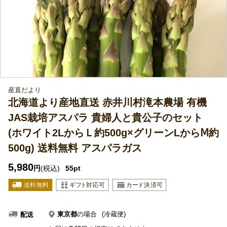
産直だより
北海道より産地直送 赤井川村滝本農場 有機
JAS栽培アスパラ 貴婦人と貴公子のセット
(ホワイト2LからＬ約500g×グリーンLからⅯ約
500g) 送料無料 アスパラガス
5,980
円
(税込)
55pt
東京都
の場合
(冷蔵便)
配送