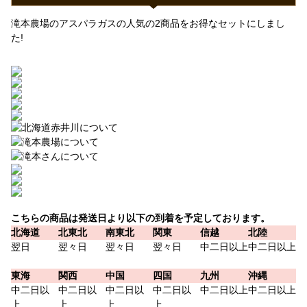
滝本農場のアスパラガスの人気の2商品をお得なセットにしまし
た!
こちらの商品は発送日より以下の到着を予定しております。
北海道
北東北
南東北
関東
信越
北陸
翌日
翌々日
翌々日
翌々日
中二日以上
中二日以上
東海
関西
中国
四国
九州
沖縄
中二日以
中二日以
中二日以
中二日以
中二日以上
中二日以上
上
上
上
上