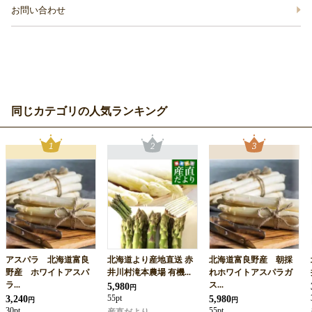
お問い合わせ
同じカテゴリの人気ランキング
アスパラ 北海道富良
北海道より産地直送 赤
北海道富良野産 朝採
野産 ホワイトアスパ
井川村滝本農場 有機...
れホワイトアスパラガ
ラ...
ス...
5,980
円
3,240
55pt
5,980
円
円
30pt
55pt