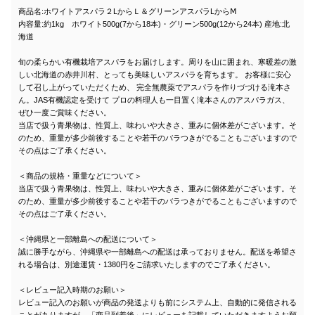
商品名:ホワイトアスパラ２LからＬ＆グリーンアスパラLからⅯ
内容量:約1kg ホワイト500g(7から18本)・グリーン500g(12から24本) 産地:北
海道
旬の柔らかい有機栽培アスパラをお届けします。周りを山に囲まれ、寒暖差の激
しい北海道の赤井川村、とっても美味しいアスパラを育ちます。 お客様に安心
して召し上がっていただくため、 完全無農薬でアスパラを作りづづける滝本さ
ん。JAS有機認定を受けて プロの料理人も一目置く滝本さんのアスパラガス、
ぜひ一度ご賞味ください。
当店で扱う青果物は、性質上、味わいや大きさ、重みに個体差がございます。そ
のため、重量が多少前後することや若干のバラつきがでることもございますので
その点はご了承ください。
＜商品の規格・重量などについて＞
当店で扱う青果物は、性質上、味わいや大きさ、重みに個体差がございます。そ
のため、重量が多少前後することや若干のバラつきがでることもございますので
その点はご了承ください。
＜沖縄県と一部離島への配送について＞
誠に勝手ながら、沖縄県や一部離島への配送は承っておりません。配送を希望さ
れる場合は、別途運賃・1380円をご請求いたしますのでご了承ください。
＜レビュー記入時期のお願い＞
レビュー記入のお願いが商品の発送よりも前にシステム上、自動的に発信される