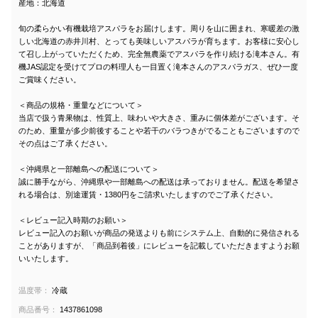
産地：北海道
旬の柔らかい有機栽培アスパラをお届けします。周りを山に囲まれ、寒暖差の激
しい北海道の赤井川村、とっても美味しいアスパラが育ちます。お客様に安心し
て召し上がっていただくため、完全無農薬でアスパラを作り続ける滝本さん。有
機JAS認定を受けてプロの料理人も一目置く滝本さんのアスパラガス、ぜひ一度
ご賞味ください。
＜商品の規格・重量などについて＞
当店で扱う青果物は、性質上、味わいや大きさ、重みに個体差がございます。そ
のため、重量が多少前後することや若干のバラつきがでることもございますので
その点はご了承ください。
＜沖縄県と一部離島への配送について＞
誠に勝手ながら、沖縄県や一部離島への配送は承っておりません。配送を希望さ
れる場合は、別途運賃・1380円をご請求いたしますのでご了承ください。
＜レビュー記入時期のお願い＞
レビュー記入のお願いが商品の発送よりも前にシステム上、自動的に発信される
ことがありますが、「商品到着後」にレビューを記載していただきますようお願
いいたします。
温度帯：
冷蔵
商品番号：
1437861098