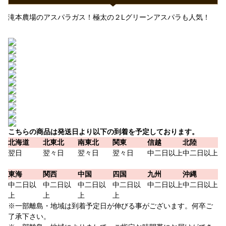
滝本農場のアスパラガス！極太の２Lグリーンアスパラも人気！
こちらの商品は発送日より以下の到着を予定しております。
北海道
北東北
南東北
関東
信越
北陸
翌日
翌々日
翌々日
翌々日
中二日以上
中二日以上
東海
関西
中国
四国
九州
沖縄
中二日以
中二日以
中二日以
中二日以
中二日以上
中二日以上
上
上
上
上
※一部離島・地域は到着予定日が伸びる事がございます。何卒ご
了承下さい。