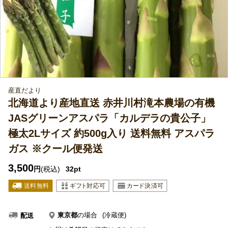
産直だより
北海道より産地直送 赤井川村滝本農場の有機
JASグリーンアスパラ「カルデラの貴公子」
極太2Lサイズ 約500g入り 送料無料 アスパラ
ガス ※クール便発送
3,500
円
(税込)
32pt
東京都
の場合
(冷蔵便)
配送