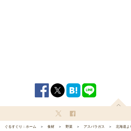
ぐるすぐり：ホーム
食材
野菜
アスパラガス
北海道よ