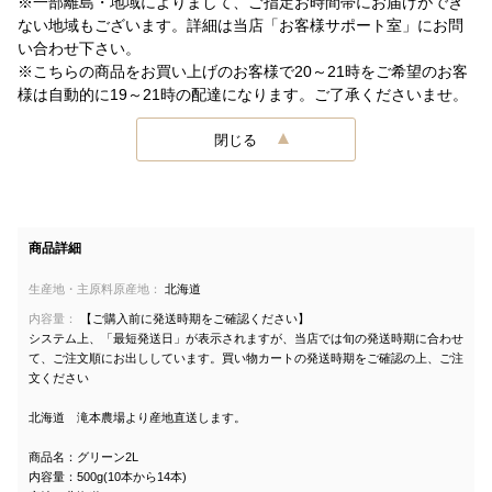
※一部離島・地域によりまして、ご指定お時間帯にお届けができ
ない地域もございます。詳細は当店「お客様サポート室」にお問
い合わせ下さい。
※こちらの商品をお買い上げのお客様で20～21時をご希望のお客
様は自動的に19～21時の配達になります。ご了承くださいませ。
閉じる
商品詳細
生産地・主原料原産地：
北海道
内容量：
【ご購入前に発送時期をご確認ください】
システム上、「最短発送日」が表示されますが、当店では旬の発送時期に合わせ
て、ご注文順にお出ししています。買い物カートの発送時期をご確認の上、ご注
文ください
北海道 滝本農場より産地直送します。
商品名：グリーン2L
内容量：500g(10本から14本)