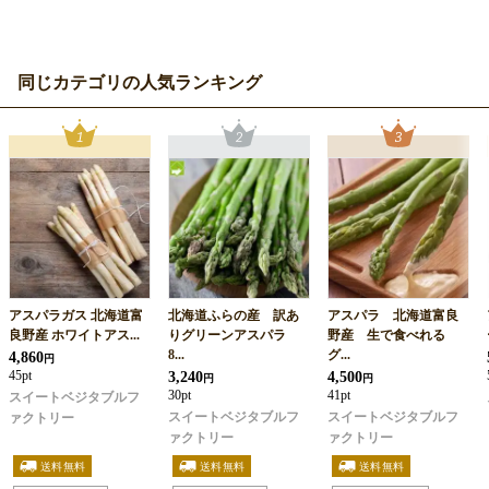
同じカテゴリの人気ランキング
アスパラガス 北海道富
北海道ふらの産 訳あ
アスパラ 北海道富良
良野産 ホワイトアス...
りグリーンアスパラ
野産 生で食べれる
8...
グ...
4,860
円
45pt
3,240
4,500
円
円
30pt
41pt
スイートベジタブルフ
スイートベジタブルフ
スイートベジタブルフ
ァクトリー
ァクトリー
ァクトリー