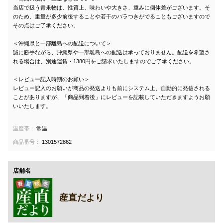
当店で扱う青果物は、性質上、味わいや大きさ、重みに個体差がございます。そ
のため、重量が多少前後することや若干のバラつきがでることもございますので
その点はご了承ください。
＜沖縄県と一部離島への配送について＞
誠に勝手ながら、沖縄県や一部離島への配送は承っておりません。配送を希望さ
れる場合は、別途運賃・1380円をご請求いたしますのでご了承ください。
＜レビュー記入時期のお願い＞
レビュー記入のお願いが商品の発送よりも前にシステム上、自動的に発信される
ことがありますが、「商品到着後」にレビューを記載していただきますようお願
いいたします。
温度帯：
常温
商品番号：
1301572862
店舗名
産直だより