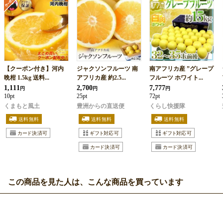
【クーポン付き】河内
ジャクソンフルーツ 南
南アフリカ産 ”グレープ
晩柑 1.5kg 送料...
アフリカ産 約2.5...
フルーツ ホワイト...
1,111
2,700
7,777
円
円
円
10pt
25pt
72pt
くまもと風土
豊洲からの直送便
くらし快援隊
この商品を見た人は、こんな商品を買っています