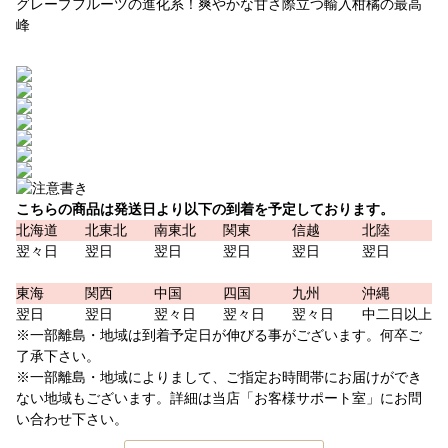
グレープフルーツの進化系！爽やかな甘さ際立つ輸入柑橘の最高
峰
こちらの商品は発送日より以下の到着を予定しております。
北海道
北東北
南東北
関東
信越
北陸
翌々日
翌日
翌日
翌日
翌日
翌日
東海
関西
中国
四国
九州
沖縄
翌日
翌日
翌々日
翌々日
翌々日
中二日以上
※一部離島・地域は到着予定日が伸びる事がございます。何卒ご
了承下さい。
※一部離島・地域によりまして、ご指定お時間帯にお届けができ
ない地域もございます。詳細は当店「お客様サポート室」にお問
い合わせ下さい。