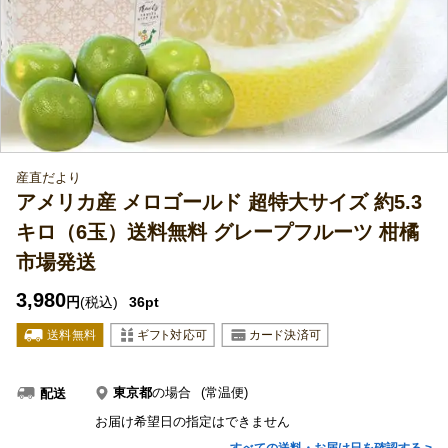
産直だより
アメリカ産 メロゴールド 超特大サイズ 約5.3
キロ（6玉）送料無料 グレープフルーツ 柑橘
市場発送
3,980
円
(税込)
36pt
東京都
の場合
(常温便)
配送
お届け希望日の指定はできません