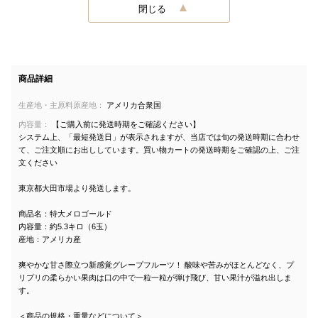
閉じる
商品詳細
生産地・主原料原産地：
アメリカ合衆国
内容量：
【ご購入前に発送時期をご確認ください】
システム上、「最短発送日」が表示されますが、当店では旬の発送時期に合わせ
て、ご注文順にお出ししています。買い物カートの発送時期をご確認の上、ご注
文ください
東京都大田市場より発送します。
商品名：特大メロゴールド
内容量：約5.3キロ（6玉）
産地：アメリカ産
爽やかな甘さ際立つ新感覚グレープフルーツ！ 酸味や苦みがほとんどなく、プ
リプリの柔らかい果肉は口の中で一粒一粒が弾け飛び、甘い果汁が溢れ出しま
す。
＜商品の規格・重量などについて＞