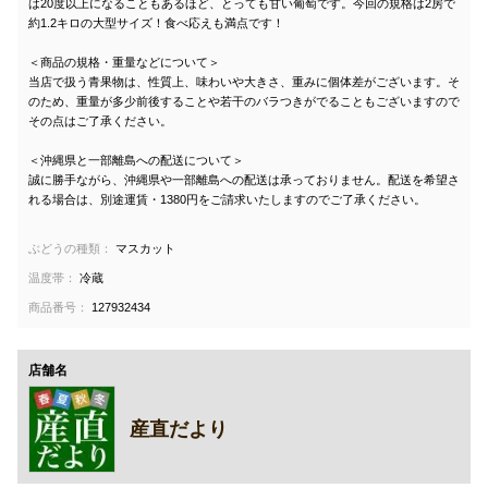
は20度以上になることもあるほど、とっても甘い葡萄です。今回の規格は2房で
約1.2キロの大型サイズ！食べ応えも満点です！
＜商品の規格・重量などについて＞
当店で扱う青果物は、性質上、味わいや大きさ、重みに個体差がございます。そ
のため、重量が多少前後することや若干のバラつきがでることもございますので
その点はご了承ください。
＜沖縄県と一部離島への配送について＞
誠に勝手ながら、沖縄県や一部離島への配送は承っておりません。配送を希望さ
れる場合は、別途運賃・1380円をご請求いたしますのでご了承ください。
ぶどうの種類：
マスカット
温度帯：
冷蔵
商品番号：
127932434
店舗名
産直だより