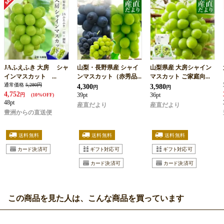
JAふえふき 大房 シャ
山梨・長野県産 シャイ
山梨県産 大房シャイン
インマスカット ...
ンマスカット（赤秀品...
マスカット ご家庭向...
通常価格
5,280円
4,300
3,980
円
円
4,752
39pt
36pt
円
(10%OFF)
48pt
産直だより
産直だより
豊洲からの直送便
この商品を見た人は、こんな商品を買っています