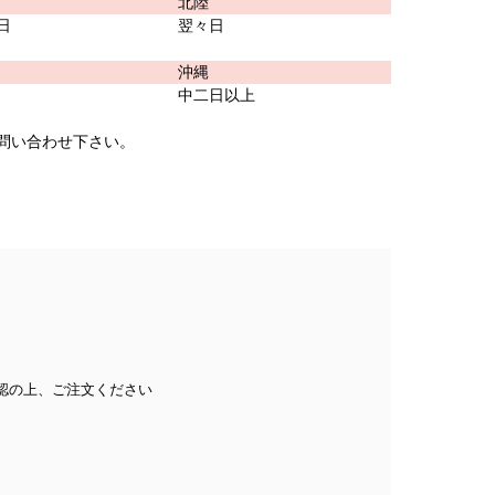
北陸
日
翌々日
沖縄
中二日以上
問い合わせ下さい。
認の上、ご注文ください