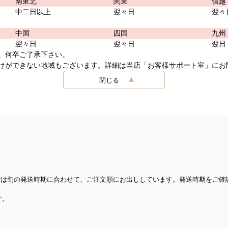
南東北
関東
信越
中二日以上
翌々日
翌々
中国
四国
九州
翌々日
翌々日
翌日
。何卒ご了承下さい。
けができない地域もございます。詳細は当店「お客様サポート室」にお
閉じる
では旬の発送時期に合わせて、ご注文順にお出ししています。発送時期をご確
す。