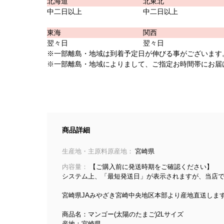
北海道
北東北
中二日以上
中二日以上
東海
関西
翌々日
翌々日
※一部離島・地域は到着予定日が伸びる事がございます
※一部離島・地域によりまして、ご指定お時間帯にお届
商品詳細
生産地・主原料原産地：
宮崎県
内容量：
【ご購入前に発送時期をご確認ください】
システム上、「最短発送日」が表示されますが、当店
宮崎県JAみやざき宮崎中央地区本部より産地直送しま
商品名：マンゴー(太陽のたまご)2Lサイズ
産地：宮崎県