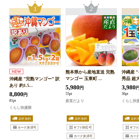
熊本県から産地直送 完熟
沖縄産 
マンゴー 玉東町 ...
秀品 超大玉
沖縄産 ”完熟マンゴー” 訳
あり 約1.5...
5,980
3,980
円
8,800
55pt
36pt
円
81pt
産直だより
くらし快
くらし快援隊