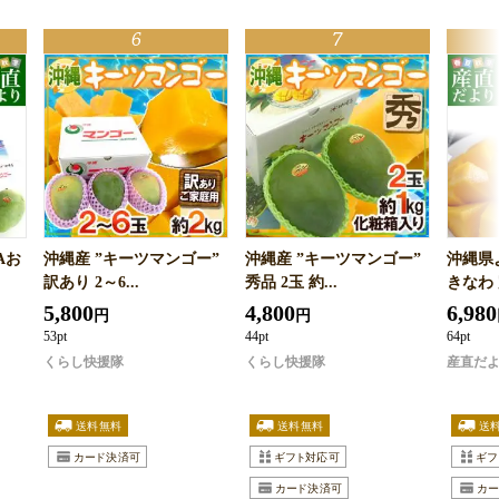
Aお
沖縄産 ”キーツマンゴー”
沖縄産 ”キーツマンゴー”
沖縄県
訳あり 2～6...
秀品 2玉 約...
きなわ 
5,800
4,800
6,980
円
円
53pt
44pt
64pt
くらし快援隊
くらし快援隊
産直だ