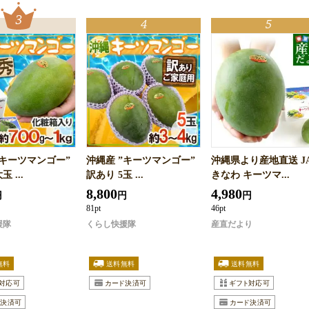
”キーツマンゴー”
沖縄産 ”キーツマンゴー”
沖縄県より産地直送 J
 ...
訳あり 5玉 ...
きなわ キーツマ...
8,800
4,980
円
円
円
81pt
46pt
援隊
くらし快援隊
産直だより