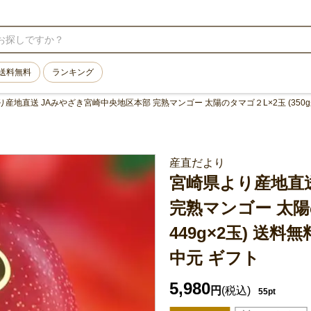
送料無料
ランキング
産地直送 JAみやざき宮崎中央地区本部 完熟マンゴー 太陽のタマゴ２L×2玉 (350gか
産直だより
宮崎県より産地直
完熟マンゴー 太陽の
449g×2玉) 送
中元 ギフト
5,980
円
(税込)
55pt