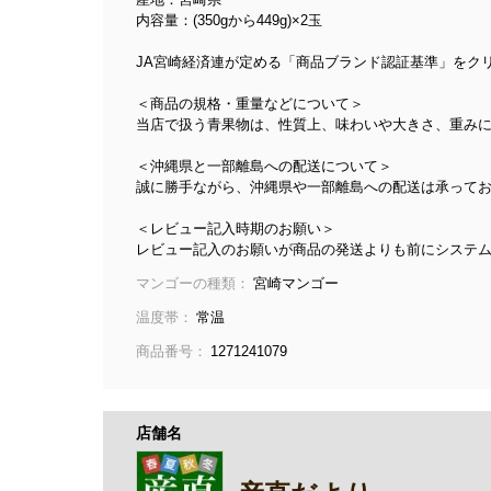
内容量：(350gから449g)×2玉
JA宮崎経済連が定める「商品ブランド認証基準」をク
＜商品の規格・重量などについて＞
当店で扱う青果物は、性質上、味わいや大きさ、重み
＜沖縄県と一部離島への配送について＞
誠に勝手ながら、沖縄県や一部離島への配送は承ってお
＜レビュー記入時期のお願い＞
レビュー記入のお願いが商品の発送よりも前にシステ
マンゴーの種類：
宮崎マンゴー
温度帯：
常温
商品番号：
1271241079
店舗名