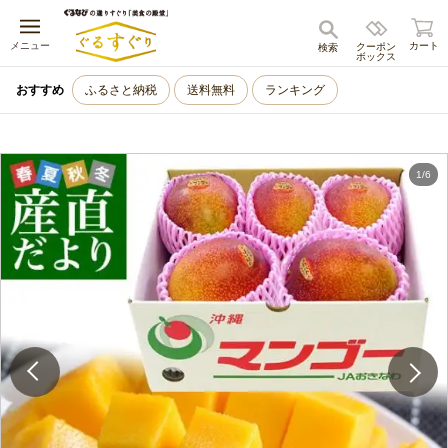
キャンセル
メニュー
カート
クーポン
検索
ボックス
おすすめ
ふるさと納税
送料無料
ランキング
1
/
6