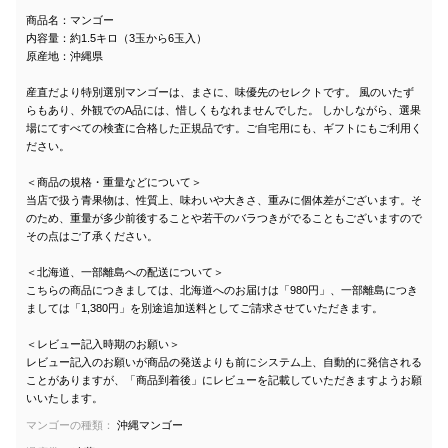
商品名：マンゴー
内容量：約1.5キロ（3玉から6玉入）
原産地：沖縄県
産直だより特別選別マンゴーは、まさに、味優先のセレクトです。 風のいたず
らもあり、外観でのA品には、惜しくもなれませんでした。 しかしながら、選果
場にてすべての検査に合格した正規品です。ご自宅用にも、ギフトにもご利用く
ださい。
＜商品の規格・重量などについて＞
当店で扱う青果物は、性質上、味わいや大きさ、重みに個体差がございます。そ
のため、重量が多少前後することや若干のバラつきがでることもございますので
その点はご了承ください。
＜北海道、一部離島への配送について＞
こちらの商品につきましては、北海道へのお届けは「980円」、一部離島につき
ましては「1,380円」を別途追加送料としてご請求させていただきます。
＜レビュー記入時期のお願い＞
レビュー記入のお願いが商品の発送よりも前にシステム上、自動的に発信される
ことがありますが、「商品到着後」にレビューを記載していただきますようお願
いいたします。
マンゴーの種類：
沖縄マンゴー