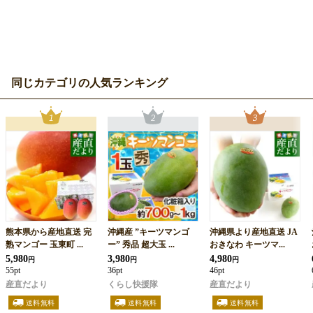
同じカテゴリの人気ランキング
熊本県から産地直送 完
沖縄産 ”キーツマンゴ
沖縄県より産地直送 JA
熟マンゴー 玉東町 ...
ー” 秀品 超大玉 ...
おきなわ キーツマ...
5,980
3,980
4,980
円
円
円
55pt
36pt
46pt
産直だより
くらし快援隊
産直だより