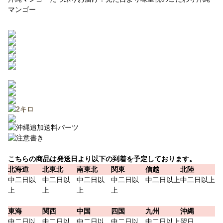
マンゴー
こちらの商品は発送日より以下の到着を予定しております。
北海道
北東北
南東北
関東
信越
北陸
中二日以
中二日以
中二日以
中二日以
中二日以上
中二日以上
上
上
上
上
東海
関西
中国
四国
九州
沖縄
中二日以
中二日以
中二日以
中二日以
中二日以上
翌日