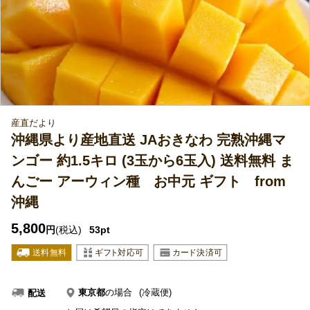
産直だより
沖縄県より産地直送 JAおきなわ 完熟沖縄マ
ンゴー 約1.5キロ (3玉から6玉入) 送料無料 ま
んごー アーウィン種 お中元 ギフト from
沖縄
5,800
円
(税込)
53pt
東京都
の場合
(冷蔵便)
配送