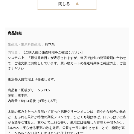
閉じる
商品詳細
生産地・主原料原産地：
熊本県
内容量：
【ご購入前に発送時期をご確認ください】
システム上、「最短発送日」が表示されますが、当店では旬の発送時期に合わせ
て、ご注文順にお出ししています。買い物カートの発送時期をご確認の上、ご注
文ください
東京都大田市場より発送します。
商品名：肥後グリーンメロン
産地：熊本県
内容量：8キロ前後（4玉から5玉）
太陽の恵みをたっぷり浴びて育った肥後グリーンメロンは、鮮やかな緑色の果肉
と、あふれる果汁が特徴の高級メロンです。ひとくち頬ばれば、口いっぱいに広
がる濃厚な甘みと、爽やかで上品な香り。栽培には徹底した管理と手間をかけ、
1本の木に実らせる果実の数を厳選。栄養を一玉に集中させることで、糖度が高
く、なめらかな口当たりのメロンに仕上げています。