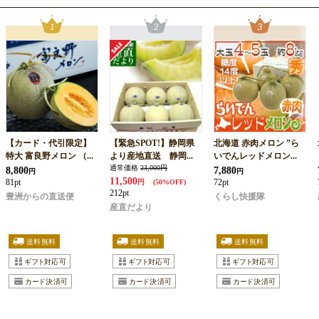
【カード・代引限定】
【緊急SPOT!】静岡県
北海道 赤肉メロン ”ら
特大 富良野メロン （...
より産地直送 静岡...
いでんレッドメロン...
通常価格
23,000円
8,800
7,880
円
円
11,500
81pt
72pt
円
(50%OFF)
212pt
豊洲からの直送便
くらし快援隊
産直だより