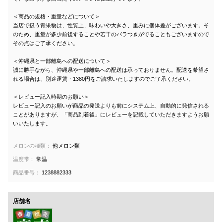
＜商品の規格・重量などについて＞
当店で扱う青果物は、性質上、味わいや大きさ、重みに個体差がございます。そ
のため、重量が多少前後することや若干のバラつきがでることもございますので
その点はご了承ください。
＜沖縄県と一部離島への配送について＞
誠に勝手ながら、沖縄県や一部離島への配送は承っておりません。配送を希望さ
れる場合は、別途運賃・1380円をご請求いたしますのでご了承ください。
＜レビュー記入時期のお願い＞
レビュー記入のお願いが商品の発送よりも前にシステム上、自動的に発信される
ことがありますが、「商品到着後」にレビューを記載していただきますようお願
いいたします。
メロンの種類：
他メロン類
温度帯：
常温
商品番号：
1238882333
店舗名