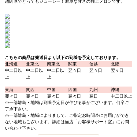
超肉厚でとってもジューシー！濃厚な甘さの極上メロンです。
こちらの商品は発送日より以下の到着を予定しております。
北海道
北東北
南東北
関東
信越
北陸
中二日以
中二日以
中二日以
翌々日
翌々日
翌々日
上
上
上
東海
関西
中国
四国
九州
沖縄
翌々日
翌々日
翌々日
翌々日
翌日
中二日以上
※一部離島・地域は到着予定日が伸びる事がございます。何卒ご
了承下さい。
※一部離島・地域によりまして、ご指定お時間帯にお届けができ
ない地域もございます。詳細は当店「お客様サポート室」にお問
い合わせ下さい。