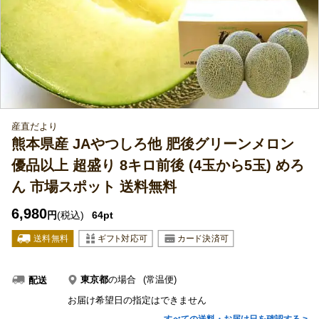
産直だより
熊本県産 JAやつしろ他 肥後グリーンメロン
優品以上 超盛り 8キロ前後 (4玉から5玉) めろ
ん 市場スポット 送料無料
6,980
円
(税込)
64pt
東京都
の場合
(常温便)
配送
お届け希望日の指定はできません