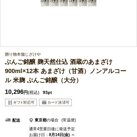
贈り物本舗じざけや
ぶんご銘醸 麹天然仕込 酒蔵のあまざけ
900ml×12本 あまざけ（甘酒）ノンアルコー
ル 米麹 ぶんご銘醸（大分）
10,296
円
(税込)
93pt
東京都
の場合
(常温便)
配送
通常4営業日後に発送予定
お届け日：
8月14日(金) ～