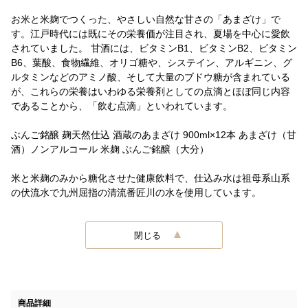
お米と米麹でつくった、やさしい自然な甘さの「あまざけ」で
す。江戸時代には既にその栄養価が注目され、夏場を中心に愛飲
されていました。 甘酒には、ビタミンB1、ビタミンB2、ビタミン
B6、葉酸、食物繊維、オリゴ糖や、システイン、アルギニン、グ
ルタミンなどのアミノ酸、そして大量のブドウ糖が含まれている
が、これらの栄養はいわゆる栄養剤としての点滴とほぼ同じ内容
であることから、「飲む点滴」といわれています。
ぶんご銘醸 麹天然仕込 酒蔵のあまざけ 900ml×12本 あまざけ（甘
酒）ノンアルコール 米麹 ぶんご銘醸（大分）
米と米麹のみから糖化させた健康飲料で、仕込み水は祖母系山系
の伏流水で九州屈指の清流番匠川の水を使用しています。
閉じる
商品詳細