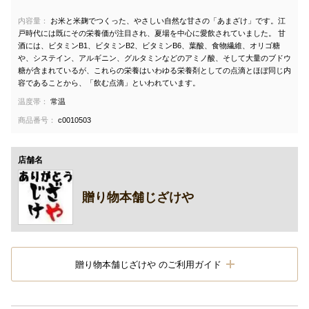
内容量：
お米と米麹でつくった、やさしい自然な甘さの「あまざけ」です。江
戸時代には既にその栄養価が注目され、夏場を中心に愛飲されていました。 甘
酒には、ビタミンB1、ビタミンB2、ビタミンB6、葉酸、食物繊維、オリゴ糖
や、システイン、アルギニン、グルタミンなどのアミノ酸、そして大量のブドウ
糖が含まれているが、これらの栄養はいわゆる栄養剤としての点滴とほぼ同じ内
容であることから、「飲む点滴」といわれています。
温度帯：
常温
商品番号：
c0010503
店舗名
贈り物本舗じざけや
贈り物本舗じざけや のご利用ガイド