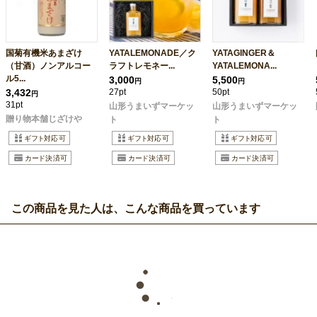
国菊有機米あまざけ
YATALEMONADE／ク
YATAGINGER＆
（甘酒）ノンアルコー
ラフトレモネー...
YATALEMONA...
ル5...
3,000
5,500
円
円
3,432
27pt
50pt
円
31pt
山形うまいずマーケッ
山形うまいずマーケッ
贈り物本舗じざけや
ト
ト
この商品を見た人は、こんな商品を買っています