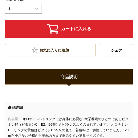
1
カートに入れる
お気に入りに追加
シェア
商品説明
商品詳細
内容量：
オロナミンCドリンクには身体に必要な5大栄養素のひとつであるビタ
ミン群（ビタミンC、B2、B6等）がバランスよく含まれています。 オロナミン
Cドリンクの黄色はビタミンB2本来の色で、着色料は一切使っていません。120
mlと小さなお子様から年配の方まで飲みやすい適量サイズです。