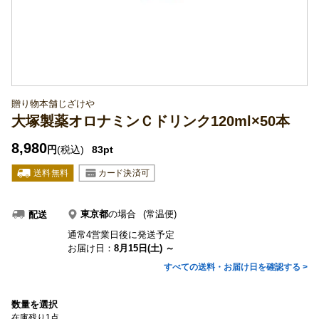
贈り物本舗じざけや
大塚製薬オロナミンＣドリンク120ml×50本
8,980
円
(税込)
83pt
東京都
の場合
(常温便)
配送
通常4営業日後に発送予定
お届け日：
8月15日(土) ～
すべての送料・お届け日を確認する >
数量を選択
在庫残り1点