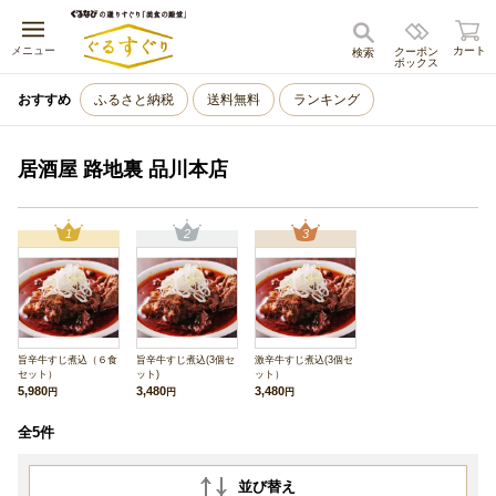
キャンセル
メニュー
カート
クーポン
検索
ボックス
おすすめ
ふるさと納税
送料無料
ランキング
居酒屋 路地裏 品川本店
1
2
3
旨辛牛すじ煮込（６食
旨辛牛すじ煮込(3個セ
激辛牛すじ煮込(3個セ
セット）
ット)
ット）
5,980
3,480
3,480
円
円
円
全5件
並び替え