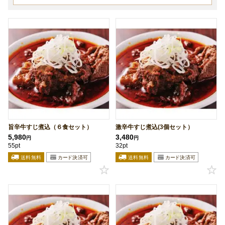
旨辛牛すじ煮込（６食セット）
激辛牛すじ煮込(3個セット）
5,980
3,480
円
円
55pt
32pt