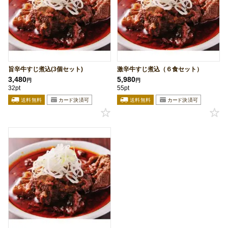
旨辛牛すじ煮込(3個セット)
激辛牛すじ煮込（６食セット）
3,480
5,980
円
円
32pt
55pt