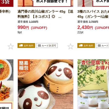
香辛料）
過門香の四川山椒ガンラー 45g 【送
3種のスパイス おた
料無料】【ネコポス】◎ ...
45g（ガンラー/山椒シ
通常価格
1,100円
通常価格
2,700円
990
2,430
円
(10%OFF)
円
(10%OF
9pt
22pt