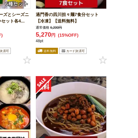
ーズとシーズニ
過門香の四川担々麺7食分セット
ット各4...
【冷凍】【送料無料】
通常価格
6,200円
5,270
F)
円
(15%OFF)
48pt