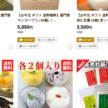
】過門香
【お中元 ギフト 送料無料】過門香
【お中元 ギフト 送
マンゴープリン(8個) ソ...
杏仁豆腐 (4個) 杏ソー
5,850
3,500
円
円
54pt
32pt