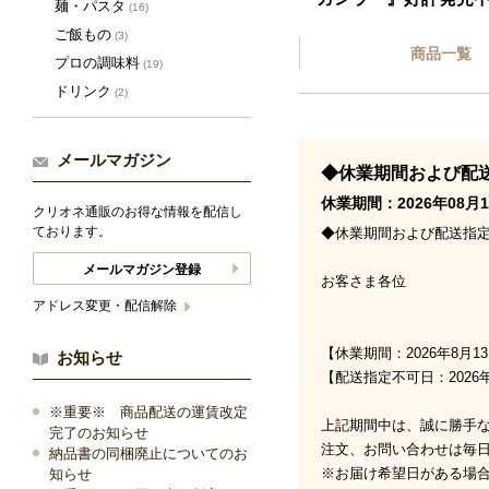
麺・パスタ
(16)
ご飯もの
(3)
商品一覧
プロの調味料
(19)
ドリンク
(2)
メールマガジン
◆休業期間および配
休業期間：2026年08月1
クリオネ通販のお得な情報を配信し
ております。
◆休業期間および配送指
メールマガジン登録
お客さま各位
アドレス変更・配信解除
【休業期間：2026年8月13
お知らせ
【配送指定不可日：2026年8
※重要※ 商品配送の運賃改定
上記期間中は、誠に勝手
完了のお知らせ
注文、お問い合わせは毎
納品書の同梱廃止についてのお
※お届け希望日がある場
知らせ