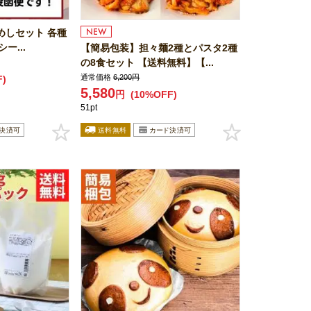
めしセット 各種
ー...
【簡易包装】担々麺2種とパスタ2種
の8食セット 【送料無料】【...
通常価格
6,200円
F)
5,580
円
(10%OFF)
51pt