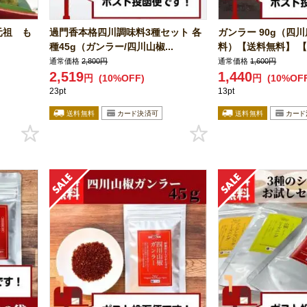
元祖 も
過門香本格四川調味料3種セット 各
ガンラー 90g（四
種45g（ガンラー/四川山椒...
料）【送料無料】 【ネ
通常価格
2,800円
通常価格
1,600円
2,519
1,440
円
(10%OFF)
円
(10%OF
23pt
13pt