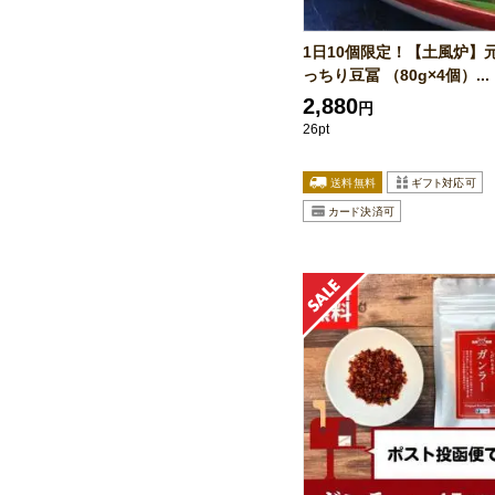
1日10個限定！【土風炉】
っちり豆冨 （80g×4個）...
2,880
円
26pt