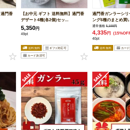
】過門香
【お中元 ギフト 送料無料】過門香
過門香ガンラーシリ
.
デザート4種(各2個)セッ...
ング6種のまとめ買いセ
通常価格
5,100円
5,350
円
4,335
円
(15%OF
49pt
40pt