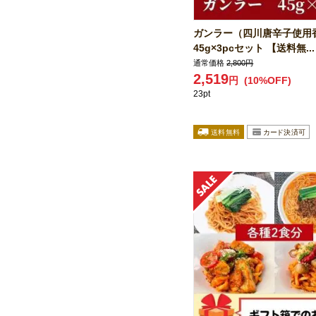
ガンラー（四川唐辛子使用
45g×3pcセット 【送料無...
通常価格
2,800円
2,519
円
(10%OFF)
23pt