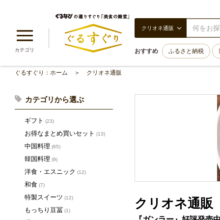
クリオネ通販
カテゴリ
おすすめ
ふるさと納税
ぐるすぐり：ホーム
クリオネ通販
カテゴリから選ぶ
ギフト
(23)
お得なまとめ買いセット
(13)
中国料理
(65)
韓国料理
(9)
洋食・エスニック
(12)
和食
(7)
特製スイーツ
(12)
クリオネ通販
もっちり豆冨
(1)
『ガンラー』好評発売