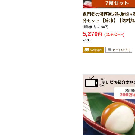
過門香の濃厚海老味噌担々
分セット 【冷凍】【送料無
通常価格
6,200円
5,270
円
(15%OFF)
48pt