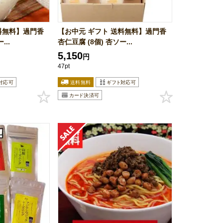
料無料】過門香
【お中元 ギフト 送料無料】過門香
...
杏仁豆腐 (8個) 杏ソー...
5,150
円
47pt