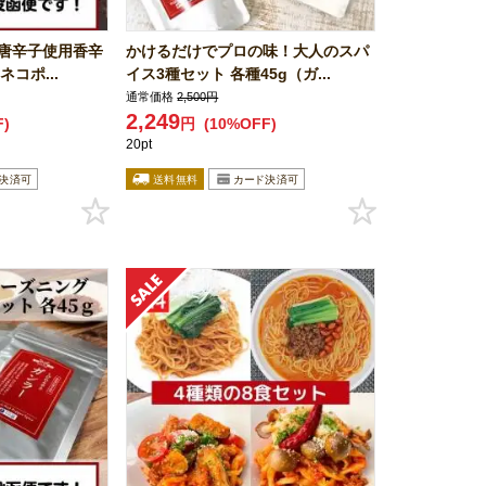
川唐辛子使用香辛
かけるだけでプロの味！大人のスパ
コポ...
イス3種セット 各種45g（ガ...
通常価格
2,500円
2,249
F)
円
(10%OFF)
20pt