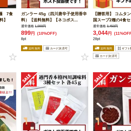
麺 7食
ガンラー 45g（四川唐辛子使用香辛
【贈答用】 コムタ
料】
料）【送料無料】【ネコポス...
国スープ2種の4食セッ
通常価格
1,000円
通常価格
3,450円
899
3,044
円
(10%OFF)
円
(11%OFF
8pt
28pt