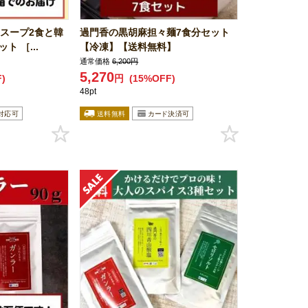
ンスープ2食と韓
過門香の黒胡麻担々麺7食分セット
ト ［...
【冷凍】【送料無料】
通常価格
6,200円
5,270
)
円
(15%OFF)
48pt