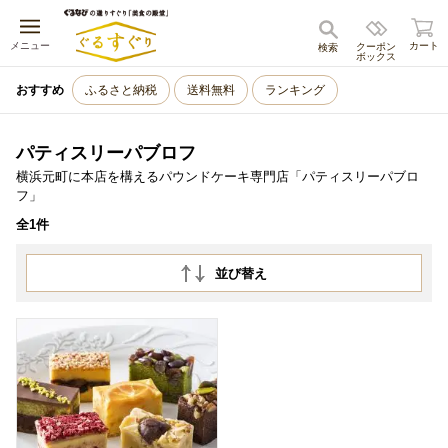
キャンセル
メニュー
カート
クーポン
検索
ボックス
おすすめ
ふるさと納税
送料無料
ランキング
パティスリーパブロフ
横浜元町に本店を構えるパウンドケーキ専門店「パティスリーパブロ
フ」
全1件
並び替え