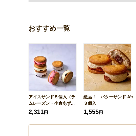
おすすめ一覧
アイスサンド５個入（ラ
絶品！ バターサンド A's
ムレーズン・小倉あず...
３個入
2,311
1,555
円
円