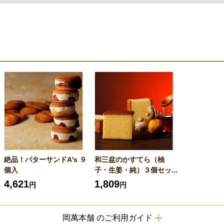
絶品！バターサンドA's ９
和三盆のかすてら（柚
個入
子・生姜・純）３個セッ...
4,621
1,809
円
円
岡萬本舗 のご利用ガイド