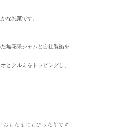
豊かな乳菓です。
めた無花果ジャムと自社製餡を
チオとクルミをトッピングし、