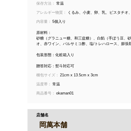
保存方法：
常温
アレルギー物質：
くるみ、小麦、卵、乳、ピスタチオ
内容量：
5個入り
原材料：
砂糖（グラニュー糖、和三盆糖）、白餡（手ぼう豆、
オ、赤ワイン、バルサミコ酢、塩/トレハロース、膨張
包装形態：化粧箱入り
贈答対応：熨斗対応可
梱包サイズ：
21cm x 13.5cm x 3cm
温度帯：
常温
商品番号：
okaman01
店舗名
岡萬本舗