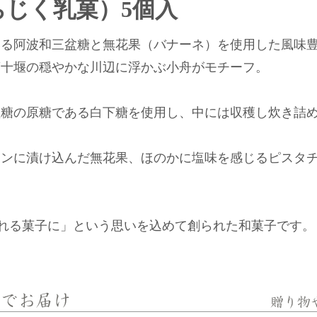
じく乳菓）5個入
いる阿波和三盆糖と無花果（バナーネ）を使用した風味
第十堰の穏やかな川辺に浮かぶ小舟がモチーフ。
盆糖の原糖である白下糖を使用し、中には収穫し炊き詰
インに漬け込んだ無花果、ほのかに塩味を感じるピスタ
。
される菓子に」という思いを込めて創られた和菓子です。