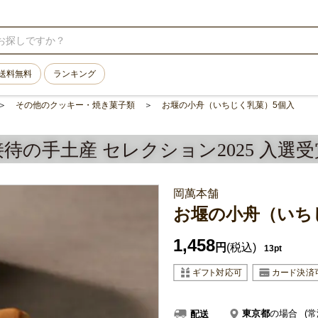
送料無料
ランキング
その他のクッキー・焼き菓子類
お堰の小舟（いちじく乳菓）5個入
接待の手土産 セレクション2025 入選受
岡萬本舗
お堰の小舟（いち
1,458
円
(税込)
13pt
東京都
の場合
(常
配送