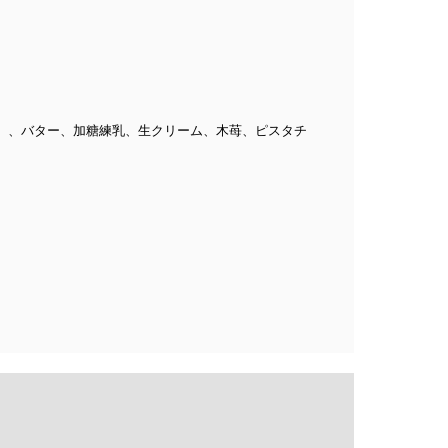
）、バター、加糖練乳、生クリーム、木苺、ピスタチ