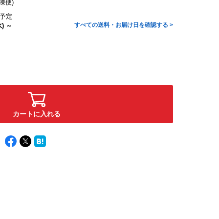
凍便)
予定
すべての送料・お届け日を確認する >
) ～
カートに入れる