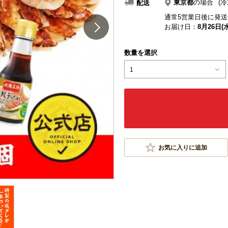
東京都
の場合
(冷
配送
通常5営業日後に発送
お届け日：
8月26日(水
数量を選択
1
お気に入りに追加