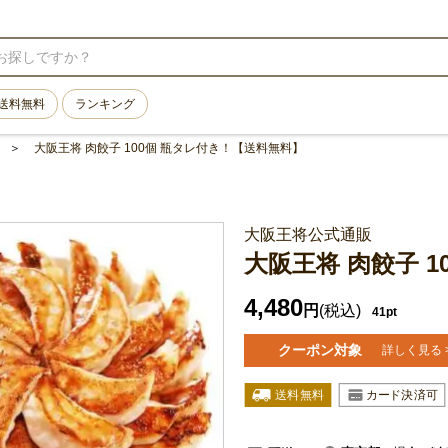
送料無料
ランキング
大阪王将 肉餃子 100個 瓶タレ付き！【送料無料】
大阪王将公式通販
大阪王将 肉餃子 
4,480
円
(税込)
41pt
クーポン対象
詳しく見る 