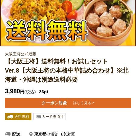
大阪王将公式通販
【大阪王将】送料無料！お試しセット
Ver.8【大阪王将の本格中華詰め合わせ】※北
海道・沖縄は別途送料必要
3,980
円
(税込)
36pt
クーポン対象
詳しく見る >
東京都
の場合
(冷凍便)
配送