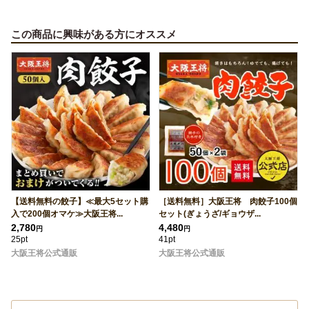
この商品に興味がある方にオススメ
【送料無料の餃子】≪最大5セット購
［送料無料］大阪王将 肉餃子100個
入で200個オマケ≫大阪王将...
セット(ぎょうざ/ギョウザ...
2,780
4,480
円
円
25pt
41pt
大阪王将公式通販
大阪王将公式通販