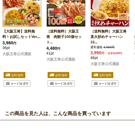
【大阪王将】送料無
［送料無料］大阪王
［送料無料］大阪王将
料！お試しセットVer....
将 肉餃子100個セッ
直火炒めチャーハン
ト...
10...
3,980
円
通常価格
4,980円
36pt
4,480
円
3,990
41pt
円
(19%OFF)
大阪王将公式通販
46pt
大阪王将公式通販
大阪王将公式通販
この商品を見た人は、こんな商品を買っています