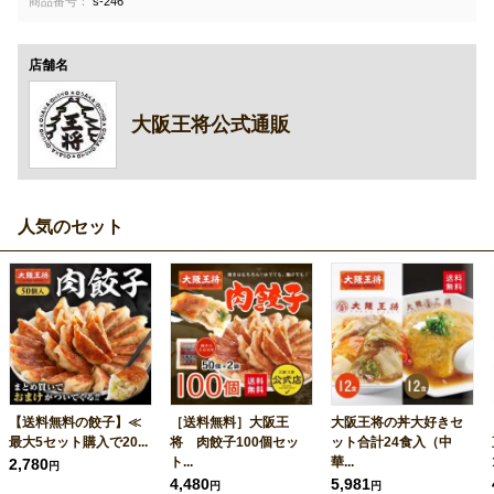
商品番号：
s-246
店舗名
大阪王将公式通販
人気のセット
【送料無料の餃子】≪
［送料無料］大阪王
大阪王将の丼大好きセ
最大5セット購入で20...
将 肉餃子100個セッ
ット合計24食入（中
ト...
華...
2,780
円
4,480
5,981
円
円