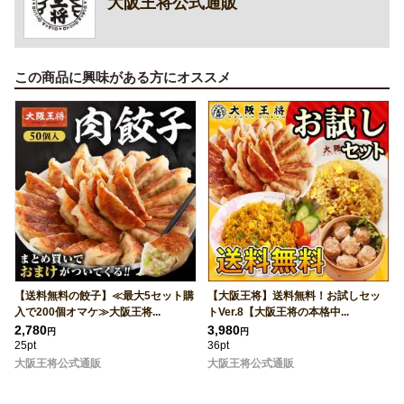
大阪王将公式通販
この商品に興味がある方にオススメ
【送料無料の餃子】≪最大5セット購
【大阪王将】送料無料！お試しセッ
入で200個オマケ≫大阪王将...
トVer.8【大阪王将の本格中...
2,780
3,980
円
円
25pt
36pt
大阪王将公式通販
大阪王将公式通販