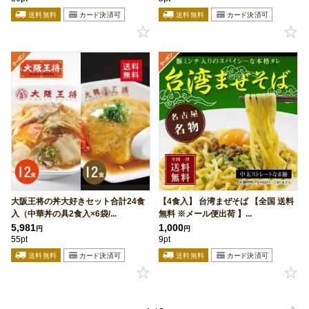
大阪王将の丼大好きセット合計24食
【4食入】 台湾まぜそば 【全国 送料
入（中華丼の具2食入×6袋/...
無料 ※メール便出荷 】...
5,981
1,000
円
円
55pt
9pt