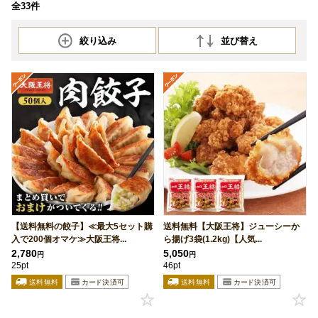
全33件
絞り込み
並び替え
【送料無料の餃子】≪最大5セット購
送料無料【大阪王将】ジューシーか
入で200個オマケ≫大阪王将...
ら揚げ3袋(1.2kg)【人気...
2,780
5,050
円
円
25pt
46pt