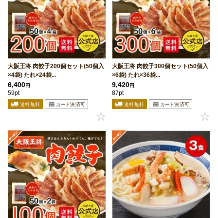
大阪王将 肉餃子200個セット(50個入
大阪王将 肉餃子300個セット(50個入
×4袋) たれ×24袋...
×6袋) たれ×36袋...
6,400
9,420
円
円
59pt
87pt