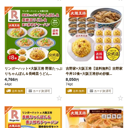
リンガーハット×大阪王将 野菜たっぷ
吉野家×大阪王将【送料無料】吉野家
りちゃんぽん＆長崎皿うどん...
牛丼10食+大阪王将炒め炒飯...
4,766
8,050
円
円
44pt
74pt