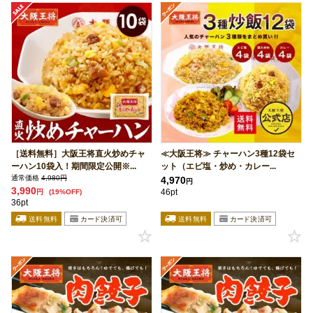
［送料無料］大阪王将直火炒めチャ
≪大阪王将≫ チャーハン3種12袋セ
ーハン10袋入！期間限定公開※...
ット（エビ塩・炒め・カレー...
通常価格
4,980円
4,970
円
3,990
46pt
円
(19%OFF)
36pt