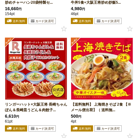
炒めチャーハン20袋特製セ...
牛丼5食+大阪王将炒め炒飯5...
16,660
4,980
円
円
154pt
46pt
リンガーハット×大阪王将 長崎ちゃん
【送料無料】 上海焼きそば 2食 【※
ぽん＆長崎皿うどん＆肉餃子...
メール便出荷】（ 送料無...
6,610
500
円
円
61pt
4pt