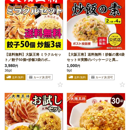
【送料無料】大阪王将 ミラクルセッ
【大阪王将】送料無料！炒飯の素4袋
ト／餃子50個×炒飯3袋のボ...
セット※実際のパッケージと異...
3,980
1,000
円
円
36pt
9pt