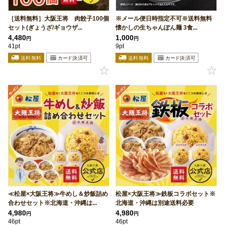
［送料無料］大阪王将 肉餃子100個
※メール便日時指定不可※送料無料
セット(ぎょうざ/ギョウザ...
懐かしの生ちゃんぽん麺 3食...
4,480
1,000
円
円
41pt
9pt
≪松屋×大阪王将≫牛めし＆炒飯詰め
松屋×大阪王将≫鉄板コラボセット※
合わせセット※北海道・沖縄は...
北海道・沖縄は別途送料必要
4,980
4,980
円
円
46pt
46pt