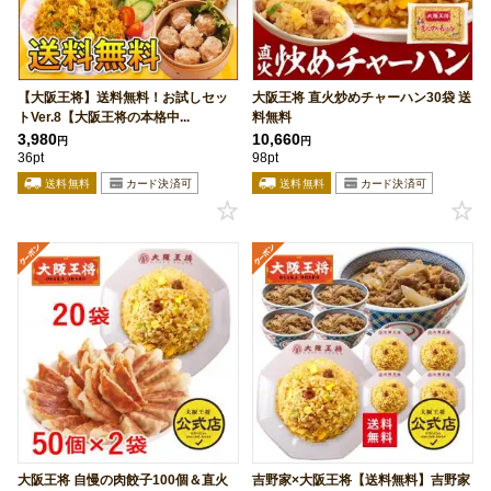
【大阪王将】送料無料！お試しセッ
大阪王将 直火炒めチャーハン30袋 送
トVer.8【大阪王将の本格中...
料無料
3,980
10,660
円
円
36pt
98pt
大阪王将 自慢の肉餃子100個＆直火
吉野家×大阪王将【送料無料】吉野家