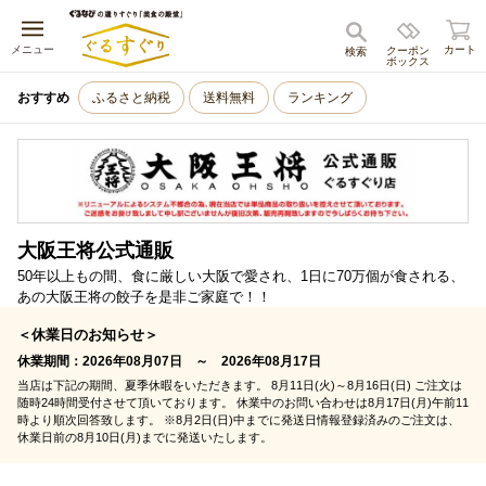
キャンセル
メニュー
カート
クーポン
検索
ボックス
おすすめ
ふるさと納税
送料無料
ランキング
大阪王将公式通販
50年以上もの間、食に厳しい大阪で愛され、1日に70万個が食される、
あの大阪王将の餃子を是非ご家庭で！！
＜休業日のお知らせ＞
休業期間：2026年08月07日 ～ 2026年08月17日
当店は下記の期間、夏季休暇をいただきます。 8月11日(火)～8月16日(日) ご注文は
随時24時間受付させて頂いております。 休業中のお問い合わせは8月17日(月)午前11
時より順次回答致します。 ※8月2日(日)中までに発送日情報登録済みのご注文は、
休業日前の8月10日(月)までに発送いたします。