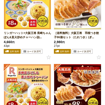
リンガーハット×大阪王将 長崎ちゃん
［送料無料］大阪王将 羽根つき餃
ぽん&直火炒めチャーハン詰...
子96個セット（たれつき）(ぎ...
4,660
2,980
円
円
43pt
27pt