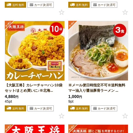
【大阪王将】カレーチャーハン10袋
※メール便日時指定不可※送料無料
セット/まとめ買いに♪※北海...
マー油入り醤油豚骨ラーメン ...
4,880
1,000
円
円
45pt
9pt