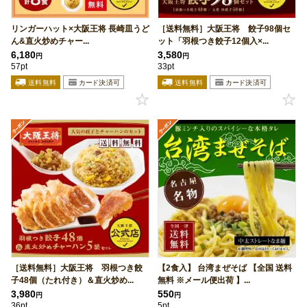
リンガーハット×大阪王将 長崎皿うど
［送料無料］大阪王将 餃子98個セ
ん&直火炒めチャー...
ット「羽根つき餃子12個入×...
6,180
3,580
円
円
57pt
33pt
［送料無料］大阪王将 羽根つき餃
【2食入】 台湾まぜそば 【全国 送料
子48個（たれ付き）＆直火炒め...
無料 ※メール便出荷 】...
3,980
550
円
円
36pt
5pt