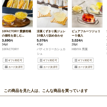
10FACTORY 愛媛柑橘
涼菓くずきり風ジュレ
ピュアフルーツジェリ
の個性を楽しむ...
10個入り詰め合わせ
ー５個入
3,690
5,076
3,024
円
円
円
34pt
47pt
28pt
10FACTORY
パティスリーカシュカ
HIBIYA 秀菓
シュ
この商品を見た人は、こんな商品を買っています