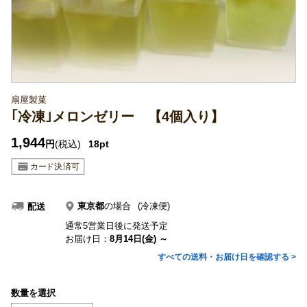
扇屋製菓
｢冷凍｣メロンゼリー 【4個入り】
1,944
円
(税込)
18pt
東京都
の場合
(冷凍便)
配送
通常5営業日後に発送予定
お届け日：
8月14日(金) ～
すべての送料・お届け日を確認する >
数量を選択