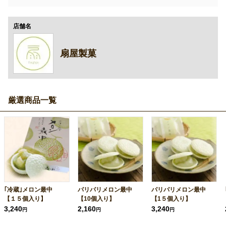
店舗名
扇屋製菓
厳選商品一覧
｢冷蔵｣メロン最中
パリパリメロン最中
パリパリメロン最中
【１５個入り】
【10個入り】
【1５個入り】
3,240
2,160
3,240
円
円
円