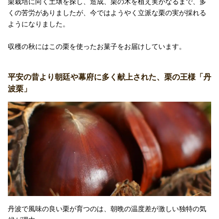
栗栽培に向く土壌を探し、造成、栗の木を植え実がなるまで、多
くの苦労がありましたが、今ではようやく立派な栗の実が採れる
ようになりました。
収穫の秋にはこの栗を使ったお菓子をお届けしています。
平安の昔より朝廷や幕府に多く献上された、栗の王様「丹
波栗」
丹波で風味の良い栗が育つのは、朝晩の温度差が激しい独特の気