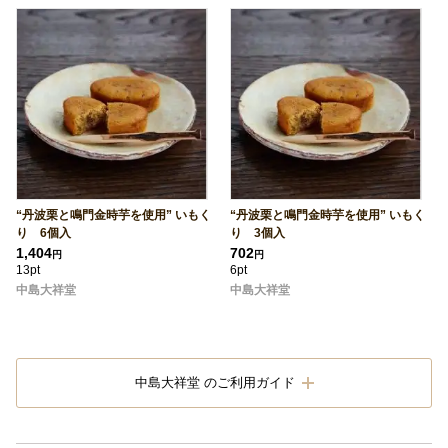
“丹波栗と鳴門金時芋を使用” いもく
“丹波栗と鳴門金時芋を使用” いもく
り 6個入
り 3個入
1,404
702
円
円
13pt
6pt
中島大祥堂
中島大祥堂
中島大祥堂 のご利用ガイド