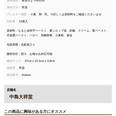
賞味期限：
製造日より60日間
保存方法：
常温
アレルギー物質：
小麦、卵、乳、※詳しくは原材料をご確認くださいませ
内容量：
12個入
原材料：なると金時芋ペースト、栗シロップ漬、砂糖、クリーム、栗ペースト、
丹波栗ペースト、バター、加糖卵黄、小麦粉、食塩
包装形態：化粧箱入り
贈答対応：熨斗、お悔やみ対応可能
梱包サイズ：
27cm x 23.3cm x 4.8cm
温度帯：
常温
商品番号：
imokuri
店舗名
中島大祥堂
この商品に興味がある方にオススメ