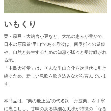
いもくり
栗・黒豆・大納言小豆など、大地の恵みが豊かで、
日本の原風景“里山”である丹波は、四季折々の景観
や、自然と共生するための知恵が脈々と受け継がれ
る地。
「中島大祥堂」は、そんな里山文化を次世代に引き
継ぐため、新しい息吹を吹き込みながら育んでいま
す。
本商品は、“栗の最上品”の代名詞「丹波栗」を丁寧
に裏ごしし、甘味のある繊細な風味が特徴の「なる