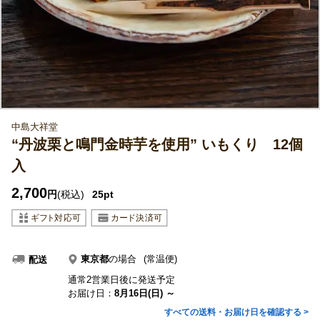
中島大祥堂
“丹波栗と鳴門金時芋を使用” いもくり 12個
入
2,700
円
(税込)
25pt
東京都
の場合
(常温便)
配送
通常2営業日後に発送予定
お届け日：
8月16日(日) ～
すべての送料・お届け日を確認する >