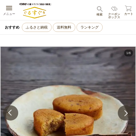
キャンセル
メニュー
カート
クーポン
検索
ボックス
おすすめ
ふるさと納税
送料無料
ランキング
1
/
6