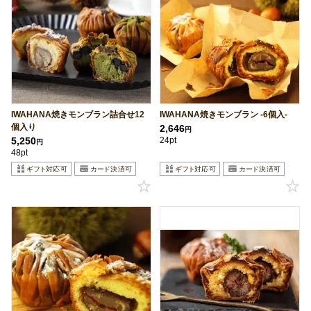
IWAHANA焼きモンブラン詰合せ12
IWAHANA焼きモンブラン -6個入-
個入り
2,646
円
5,250
24pt
円
48pt