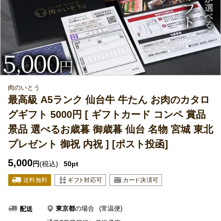
肉のいとう
最高級 A5ランク 仙台牛 牛たん お肉のカタロ
グギフト 5000円 [ ギフトカード コンペ 賞品
景品 選べるお歳暮 御歳暮 仙台 名物 宮城 東北
プレゼント 御祝 内祝 ] [ポスト投函]
5,000
円
(税込)
50pt
東京都
の場合
(常温便)
配送