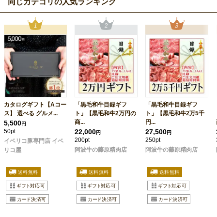
同じカテゴリの人気ランキング
カタログギフト【Aコー
「黒毛和牛目録ギフ
「黒毛和牛目録ギフ
ス】 選べる グルメ...
ト」【黒毛和牛2万円の
ト」【黒毛和牛2万5千
商...
円...
5,500
円
50pt
22,000
27,500
円
円
200pt
250pt
イベリコ豚専門店 イベ
阿波牛の藤原精肉店
阿波牛の藤原精肉店
リコ屋