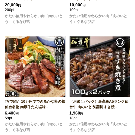
20,000
10,000
円
円
200pt
100pt
かたい信用やわらかい肉「肉のいと
かたい信用やわらかい肉「肉のいと
う」ぐるなび店
う」ぐるなび店
TVで紹介 10万円でできるかな杜の都
（お試しパック）最高級A5ランク仙
仙台名物 肉厚牛たん塩味...
台牛 肉のいとう謹製 すき焼...
6,400
1,960
円
円
59pt
18pt
かたい信用やわらかい肉「肉のいと
かたい信用やわらかい肉「肉のいと
う」ぐるなび店
う」ぐるなび店