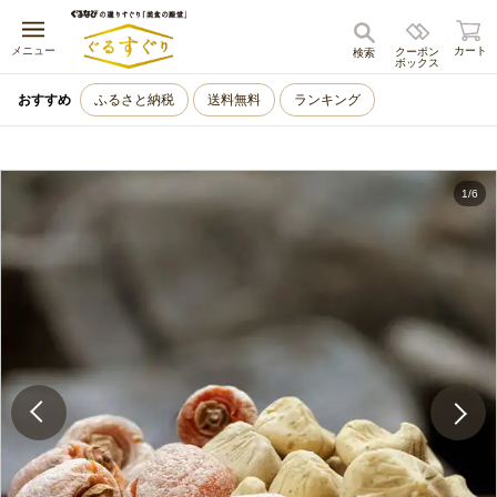
キャンセル
メニュー
カート
クーポン
検索
ボックス
おすすめ
ふるさと納税
送料無料
ランキング
1
/
6