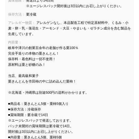
賞味期限：
発送日より14日間
※エージレスパック開封後は3日以内にお召し上がりください。
保存方法：
要冷蔵
アレルギー物質：
アレルゲンなし、本品製造工程で特定原材料中、くるみ・小
麦・卵・乳・落花生・アーモンド・大豆・やまいも・ゼラチン成分を含む製品を
生産しています。
内容量：
岐阜中津川の創業百余年の老舗が作る栗100％
完全手造りの本物の栗きんとん！
保存料・着色料は一切不使用！
原材料は栗と砂糖のみ！
当店、最高級和菓子
栗きんとんを市田柿の中に詰め込んだ栗柿！
※北海道・沖縄県は別途500円の送料がかかります。
■商品名：栗きんとん5個・栗柿5個入り
■保存方法：冷蔵保存
■賞味期限：要冷蔵で14日
※エージレスパックで発送しております。
パック未開封の賞味期限は要冷蔵で14日。
開封後は3日以内にお召し上がりください。
■内容量：栗きんとん5個、栗柿5個