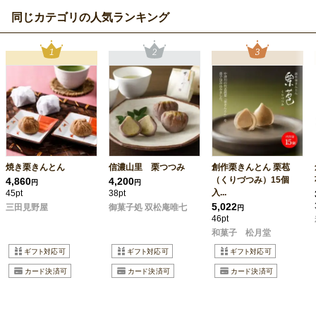
同じカテゴリの人気ランキング
焼き栗きんとん
信濃山里 栗つつみ
創作栗きんとん 栗苞
（くりづつみ）15個
4,860
4,200
円
円
入...
45pt
38pt
5,022
三田見野屋
御菓子処 双松庵唯七
円
46pt
和菓子 松月堂