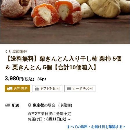
くり屋南陽軒
【送料無料】栗きんとん入り干し柿 栗柿 5個
＆ 栗きんとん 5個【合計10個箱入】
3,980
円
(税込)
36pt
東京都
の場合
(冷蔵便)
配送
通常2営業日後に発送予定
お届け日：
8月11日(火) ～
すべての送料・お届け日を確認する >