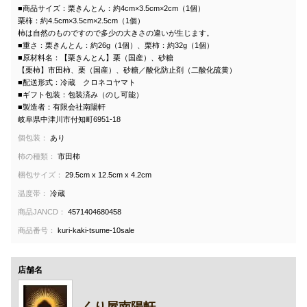
■商品サイズ：栗きんとん：約4cm×3.5cm×2cm（1個）
栗柿：約4.5cm×3.5cm×2.5cm（1個）
柿は自然のものですので多少の大きさの違いが生じます。
■重さ：栗きんとん：約26g（1個）、栗柿：約32g（1個）
■原材料名：【栗きんとん】栗（国産）、砂糖
【栗柿】市田柿、栗（国産）、砂糖／酸化防止剤（二酸化硫黄）
■配送形式：冷蔵 クロネコヤマト
■ギフト包装：包装済み（のし可能）
■製造者：有限会社南陽軒
岐阜県中津川市付知町6951-18
個包装：
あり
柿の種類：
市田柿
梱包サイズ：
29.5cm x 12.5cm x 4.2cm
温度帯：
冷蔵
商品JANCD：
4571404680458
商品番号：
kuri-kaki-tsume-10sale
店舗名
くり屋南陽軒