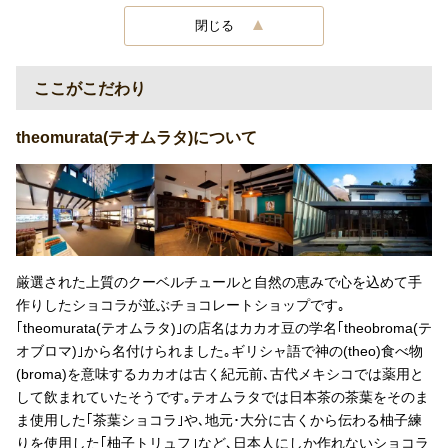
閉じる
ここがこだわり
theomurata(テオムラタ)について
厳選された上質のクーベルチュールと自然の恵みで心を込めて手
作りしたショコラが並ぶチョコレートショップです｡
｢theomurata(テオムラタ)｣の店名はカカオ豆の学名｢theobroma(テ
オブロマ)｣から名付けられました｡ギリシャ語で神の(theo)食べ物
(broma)を意味するカカオは古く紀元前､古代メキシコでは薬用と
して飲まれていたそうです｡テオムラタでは日本茶の茶葉をそのま
ま使用した｢茶葉ショコラ｣や､地元･大分に古くから伝わる柚子練
りを使用した｢柚子トリュフ｣など､日本人にしか作れないショコラ