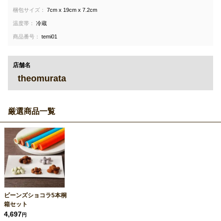
梱包サイズ：
7cm x 19cm x 7.2cm
温度帯：
冷蔵
商品番号：
temi01
店舗名
theomurata
厳選商品一覧
ビーンズショコラ5本桐
箱セット
4,697
円