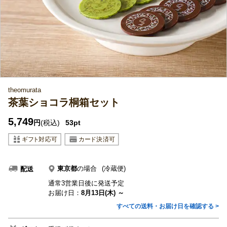
theomurata
茶葉ショコラ桐箱セット
5,749
円
(税込)
53pt
東京都
の場合
(冷蔵便)
配送
通常3営業日後に発送予定
お届け日：
8月13日(木) ～
すべての送料・お届け日を確認する >