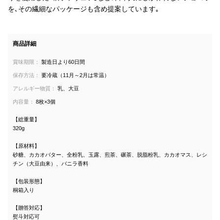
を､その繊細なパッケージも含め提案しています｡
商品詳細
賞味期限：
製造日より60日間
保存方法：
要冷蔵（11月～2月は常温）
アレルギー物質：
乳、大豆
内容量：
8枚×3個
【総重量】
320g
【原材料】
砂糖、カカオバター、全粉乳、玉露、煎茶、碾茶、脱脂粉乳、カカオマス、レシ
チン（大豆由来）、バニラ香料
【包装形態】
桐箱入り
【贈答対応】
熨斗対応可