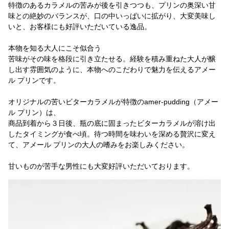
特徴のあるカラメルの苦みが後を引きつつも、プリンの奥深い甘
味との絶妙のバランスが、口の中いっぱいに拡がり、大変美味し
いと、お客様にも好評いただいている逸品。
本物を知る大人にこそ似合う
苦味がその味を格段に引き立たせる。経験を積み重ねた大人が醸
し出す雰囲気のように、本物へのこだわりで魅力を伝えるアメー
ル プリンです。
オリジナルの苦いビターカラメルが特徴のamer-pudding（アメー
ル プリン）は、
商品到着から３日後、瓶の底に固まったビターカラメルが溶け出
したタイミングが食べ頃。待つ時間を味わいを深める贅沢に変え
て、アメール プリンの大人の嗜みをお楽しみください。
甘いものが苦手な男性にも大変好評いただいております。