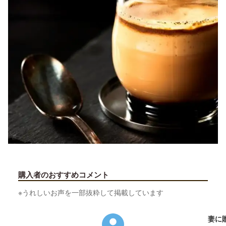
購入者のおすすめコメント
※うれしいお声を一部抜粋して掲載しています
妻に