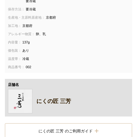
要冷蔵
保存方法：
要冷蔵
生産地・主原料原産地：
京都府
加工地：
京都府
アレルギー物質：
卵、乳
内容量：
137g
個包装：
あり
温度帯：
冷蔵
商品番号：
002
店舗名
にくの匠 三芳
にくの匠 三芳 のご利用ガイド