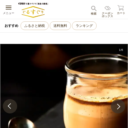
キャンセル
メニュー
カート
クーポン
検索
ボックス
おすすめ
ふるさと納税
送料無料
ランキング
1
/
6