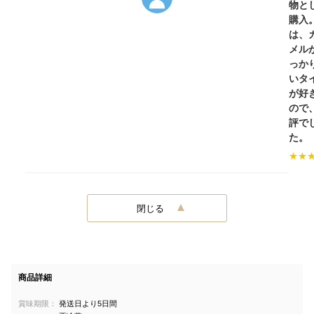
物と
購入
は、
メル
っか
いタ
が好
ので
評で
た。
★
★
閉じる
商品詳細
賞味期限：
発送日より5日間