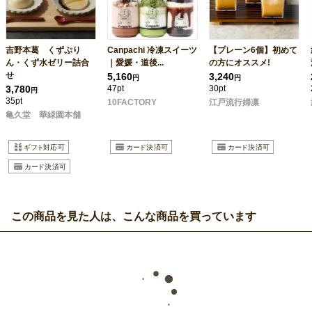
吉野本葛 くずぷり
Canpachi 冷凍スイーツ
【プレーン6個】初めて
ん・くず水ゼリー詰合
｜愛媛・道後...
の方にオススメ!
せ
5,160
3,240
円
円
3,780
47pt
30pt
円
35pt
10FACTORY
江戸流行婦凛
亀久堂 華緑園本舗
この商品を見た人は、こんな商品を買っています