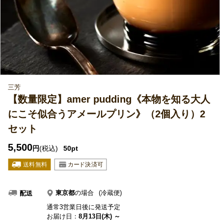
三芳
【数量限定】amer pudding《本物を知る大人
にこそ似合うアメールプリン》（2個入り）2
セット
5,500
円
(税込)
50pt
東京都
の場合
(冷蔵便)
配送
通常3営業日後に発送予定
お届け日：
8月13日(木) ～