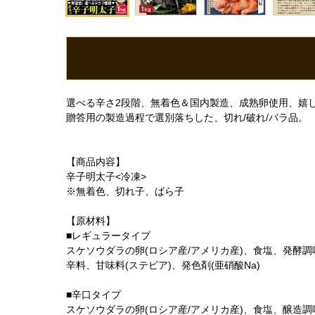
選べる辛さ2段階、無着色＆国内製造、成熟卵使用、嬉しい
贈答用の製造過程で選別落ちした、切れ/破れ/バラ品。
【商品内容】
辛子明太子<冷凍>
※無着色、切れ子、ばら子
【原材料】
■レギュラータイプ
スケソウダラの卵(ロシア産/アメリカ産)、食塩、発酵
辛料、甘味料(ステビア)、発色剤(亜硝酸Na)
■辛口タイプ
スケソウダラの卵(ロシア産/アメリカ産)、食塩、醸造