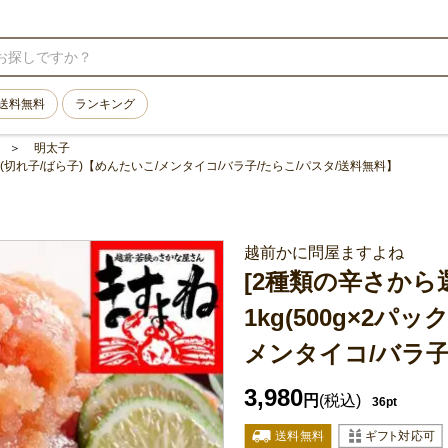
送料無料
ランキング
明太子
ク) (切れ子/ばら子)【めんたいこ/メンタイコ/バラ子/たらこ/パスタ/送料無料】
越前かに問屋ますよね
[2種類の辛さから
1kg(500g×2パ
メンタイコ/バラ子
3,980
円
(税込)
36pt