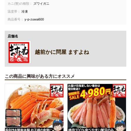
カニ(蟹)の種類：
ズワイガニ
温度帯：
冷凍
商品番号：
y-p-zuwai600
店舗名
越前かに問屋 ますよね
この商品に興味がある方にオススメ