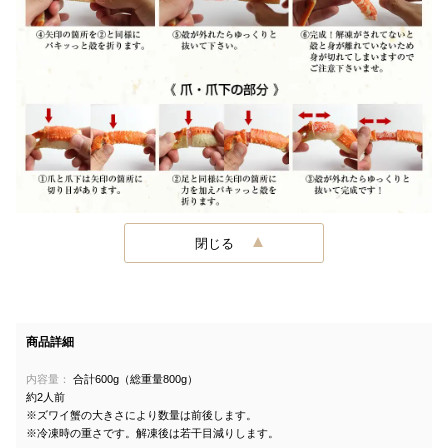
閉じる
商品詳細
内容量：
合計600g（総重量800g）
約2人前
※ズワイ蟹の大きさにより数量は前後します。
※冷凍時の重さです。解凍後は若干目減りします。