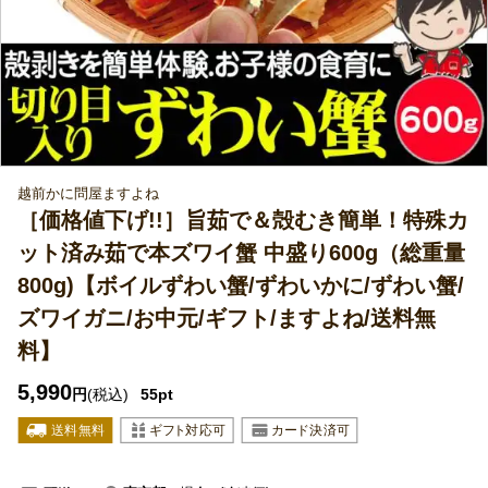
越前かに問屋ますよね
［価格値下げ!!］旨茹で＆殻むき簡単！特殊カ
ット済み茹で本ズワイ蟹 中盛り600g（総重量
800g)【ボイルずわい蟹/ずわいかに/ずわい蟹/
ズワイガニ/お中元/ギフト/ますよね/送料無
料】
5,990
円
(税込)
55pt