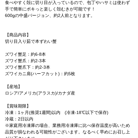
食べやすく殻に切り目が入っているので、包丁やハサミは使わず
手で簡単にポキっと楽しく殻むきが可能です！
600gの中盛バージョン、約2人前となります。
【商品内容】
切り目入り茹で本ずわい蟹
ズワイ蟹足：約6-8本
ズワイ蟹爪：約2-3本
ズワイ蟹爪下：約2-3本
ズワイカニ肩(ハーフカット)：約5枚
【産地】
ロシア/アメリカ(アラスカ)/カナダ産
【賞味期限】
冷凍：1ヶ月(推奨1週間)以内 (冷凍-18℃以下で保存)
冷蔵：2日以内
※家庭用冷凍庫の場合、業務用冷凍庫に比べ保存温度が高いため
品質が損なわれる可能性がございます。なるべく早めにお召し上