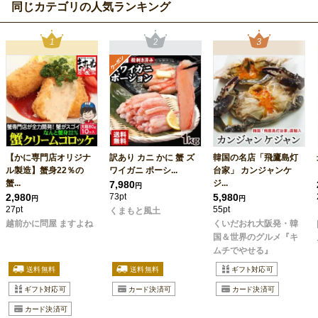
同じカテゴリの人気ランキング
【かに専門店オリジナ
訳あり カニ かに 蟹 ズ
韓国の名店「飛鷹島灯
ル製造】蟹身22％の
ワイガニ ポーシ...
台家」 カンジャンケ
蟹...
ジ...
7,980
円
2,980
73pt
5,980
円
円
27pt
55pt
くまもと風土
越前かに問屋 ますよね
くいだおれ大阪発・韓
国＆世界のグルメ『キ
ムチでやせる』