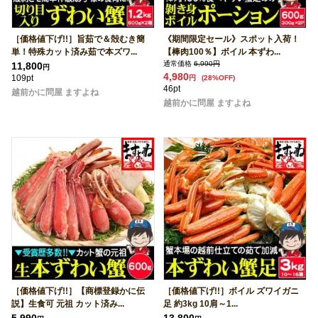
［価格値下げ!!］旨茹で＆殻むき簡
《期間限定セール》スポット入荷！
単！特殊カット済み茹で本ズワ...
【棒肉100％】ボイル 本ずわ...
通常価格
6,990円
11,800
円
4,980
109pt
円
(28%OFF)
46pt
越前かに問屋 ますよね
越前かに問屋 ますよね
［価格値下げ!!］【商標登録かに伝
［価格値下げ!!］ボイル ズワイガニ
説】生食可 元祖 カット済み...
足 約3kg 10肩～1...