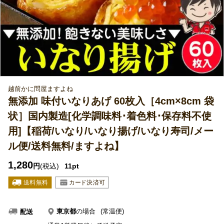
越前かに問屋ますよね
無添加 味付いなりあげ 60枚入［4cm×8cm 袋
状］国内製造[化学調味料･着色料･保存料不使
用]【稲荷/いなり/いなり揚げ/いなり寿司/メー
ル便/送料無料/ますよね】
1,280
円
(税込)
11pt
東京都
の場合
(常温便)
配送