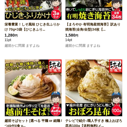
栄養豊富！しそ風味 ひじき生ふりか
【まろやか 有明海産焼海苔】訳あり
け 70g×3袋【ひじきふり...
焼海苔(全角/全型)34枚【...
1,280
1,580
円
円
11pt
14pt
越前かに問屋 ますよね
越前かに問屋 ますよね
越前そばセット [選べる 平麺 or 細麺 /
テレビで紹介♪職人手すき 極上おぼろ
つゆ付4食 o...
昆布100g【送料無料/メ...