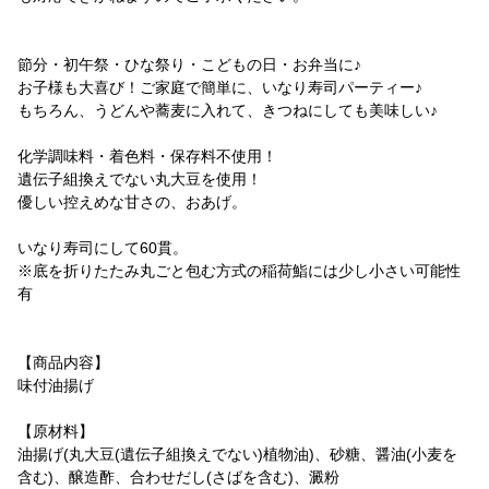
節分・初午祭・ひな祭り・こどもの日・お弁当に♪
お子様も大喜び！ご家庭で簡単に、いなり寿司パーティー♪
もちろん、うどんや蕎麦に入れて、きつねにしても美味しい♪
化学調味料・着色料・保存料不使用！
遺伝子組換えでない丸大豆を使用！
優しい控えめな甘さの、おあげ。
いなり寿司にして60貫。
※底を折りたたみ丸ごと包む方式の稲荷鮨には少し小さい可能性
有
【商品内容】
味付油揚げ
【原材料】
油揚げ(丸大豆(遺伝子組換えでない)植物油)、砂糖、醤油(小麦を
含む)、醸造酢、合わせだし(さばを含む)、澱粉