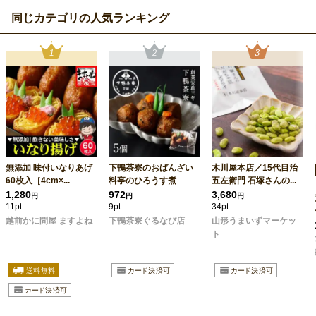
同じカテゴリの人気ランキング
無添加 味付いなりあげ
下鴨茶寮のおばんざい
木川屋本店／15代目治
60枚入［4cm×...
料亭のひろうす煮
五左衛門 石塚さんの...
1,280
972
3,680
円
円
円
11pt
9pt
34pt
越前かに問屋 ますよね
下鴨茶寮ぐるなび店
山形うまいずマーケッ
ト