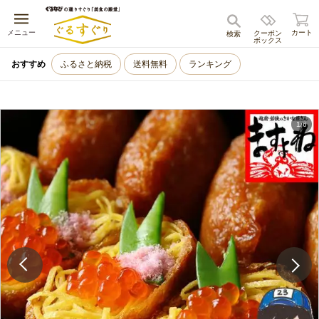
キャンセル
メニュー
カート
クーポン
検索
ボックス
おすすめ
ふるさと納税
送料無料
ランキング
1
/
6