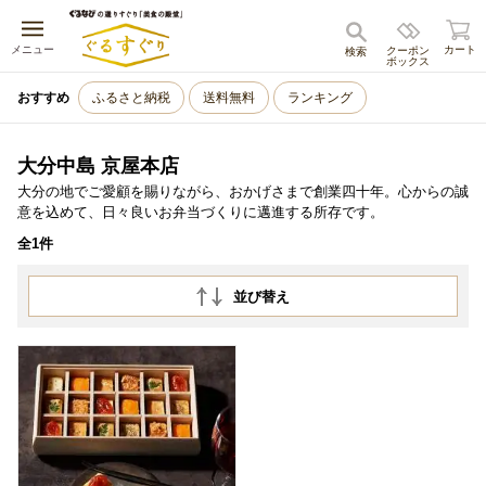
キャンセル
メニュー
カート
クーポン
検索
ボックス
おすすめ
ふるさと納税
送料無料
ランキング
大分中島 京屋本店
大分の地でご愛顧を賜りながら、おかげさまで創業四十年。心からの誠
意を込めて、日々良いお弁当づくりに邁進する所存です。
全1件
並び替え