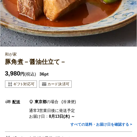
和が家
豚角煮－醤油仕立て－
3,980
円
(税込)
36pt
東京都
の場合
(冷凍便)
配送
通常3営業日後に発送予定
お届け日：
8月13日(木) ～
すべての送料・お届け日を確認する >