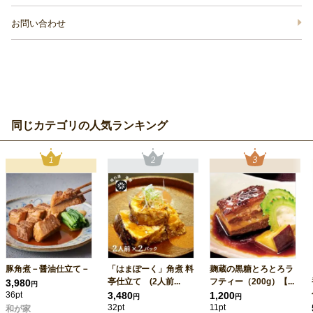
お問い合わせ
同じカテゴリの人気ランキング
豚角煮－醤油仕立て－
「はまぽーく」角煮 料
麹蔵の黒糖とろとろラ
亭仕立て (2人前...
フティー（200g）【...
3,980
円
36pt
3,480
1,200
円
円
32pt
11pt
和が家