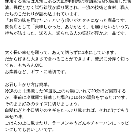
使用する醤油は九州にある大正8年創業の老舗醤油店の厳選した醤
油。幾度となく試行錯誤が繰り返され、一流の技術と食材、職人
たちのこだわりが詰め込まれています。
「お店の味を届けたい」という想いがカタチになった商品です。
飲食店として「美味しかった、ありがとう」を届けたいという気
持ちが詰まった、送る人、送られる人の笑顔が浮かぶ一品です。
太く長い幸せを願って、あえて切らずに1本にしています。
だから好きな大きさで食べることができます。贅沢に分厚く切っ
ても、もちろんOK。
お歳暮など、ギフトに適切です。
お召し上がり方は簡単。
冷凍のまま沸騰した90度以上のお湯にいれて20分ほど湯煎する
か、事前に冷蔵庫で解凍した場合は10分の湯煎をするだけです。
そのまま好みのサイズに切りましょう。
白髪ねぎと小口切りのネギをたっぷり載せれば、それだけでもう
幸せの味。
ごはんの上に載せたり、ラーメンやうどんやチャーハンにトッピ
ングしてもおいしいです。