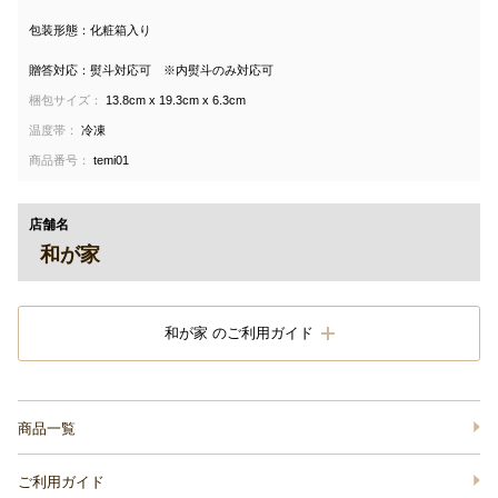
包装形態：化粧箱入り
贈答対応：熨斗対応可 ※内熨斗のみ対応可
梱包サイズ：
13.8cm x 19.3cm x 6.3cm
温度帯：
冷凍
商品番号：
temi01
店舗名
和が家
和が家 のご利用ガイド
商品一覧
ご利用ガイド