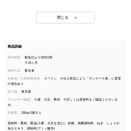
閉じる
商品詳細
賞味期限：
製造日より300日間
※10ヶ月
保存方法：
要冷凍
生産地・主原料原産地：
スペイン ※仕入状況により「デンマーク産」に変更
の場合あり
加工地：
東京都
アレルギー物質：
小麦、大豆、豚肉、※詳しくは原材料をご確認くださいま
せ。
内容量：
280g×2個入り
原材料：豚肉、醤油(小麦・大豆を含む)、砂糖、発酵調味料、ねぎ、しょうが、
魚介エキス、調味料(アミノ酸等)