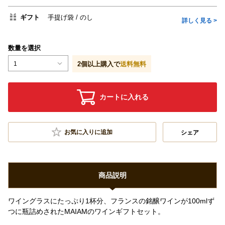
ギフト
手提げ袋
のし
詳しく見る >
数量を選択
1
2
個以上購入で
送料無料
カートに入れる
お気に入りに追加
シェア
商品説明
ワイングラスにたっぷり1杯分、フランスの銘醸ワインが100mlず
つに瓶詰めされたMAIAMのワインギフトセット。