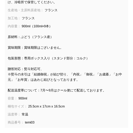
け、冷暗所で保管してください。
生産地・主原料原産地：
フランス
加工地：
フランス
内容量：
900ml（100ml×9本）
原材料：ぶどう（フランス産）
賞味期限：賞味期限はございません。
包装形態：専用ボックス入り（スタンド部分：コルク）
贈答対応：熨斗対応可、
※熨斗の水引は「結婚御祝」が結び切り、「内祝」「御祝」「お歳暮」「お中
元」「お年賀」はあわじ結びとなっております。
配送温度帯について：7月〜9月はクール便にて配送しております。
容量：
900ml
梱包サイズ：
25.5cm x 17cm x 16.5cm
温度帯：
常温
商品番号：
temi03