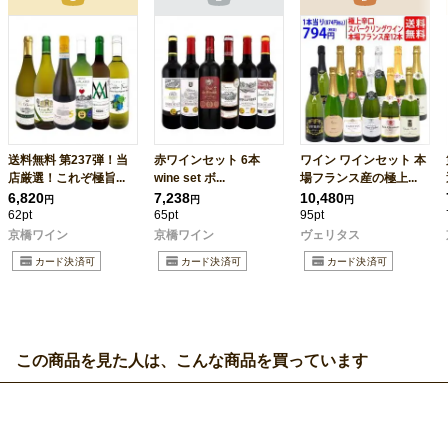
送料無料 第237弾！当
赤ワインセット 6本
ワイン ワインセット 本
店厳選！これぞ極旨...
wine set ボ...
場フランス産の極上...
6,820
7,238
10,480
円
円
円
62pt
65pt
95pt
京橋ワイン
京橋ワイン
ヴェリタス
この商品を見た人は、こんな商品を買っています