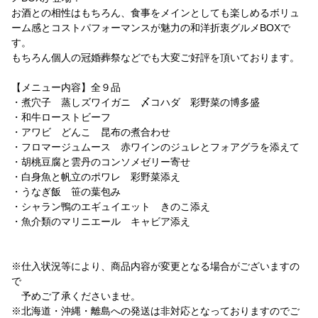
お酒との相性はもちろん、食事をメインとしても楽しめるボリュ
ーム感とコストパフォーマンスが魅力の和洋折衷グルメBOXで
す。
もちろん個人の冠婚葬祭などでも大変ご好評を頂いております。
【メニュー内容】全９品
・煮穴子 蒸しズワイガニ 〆コハダ 彩野菜の博多盛
・和牛ローストビーフ
・アワビ どんこ 昆布の煮合わせ
・フロマージュムース 赤ワインのジュレとフォアグラを添えて
・胡桃豆腐と雲丹のコンソメゼリー寄せ
・白身魚と帆立のポワレ 彩野菜添え
・うなぎ飯 笹の葉包み
・シャラン鴨のエギュイエット きのこ添え
・魚介類のマリニエール キャビア添え
※仕入状況等により、商品内容が変更となる場合がございますの
で
予めご了承くださいませ。
※北海道・沖縄・離島への発送は非対応となっておりますのでご