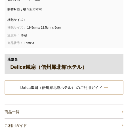
贈答対応：熨斗対応不可
梱包サイズ：
梱包サイズ：
19.5cm x 19.5cm x 5cm
温度帯：
冷蔵
商品番号：
Temi33
店舗名
Delica鐵扇（信州犀北館ホテル）
Delica鐵扇（信州犀北館ホテル） のご利用ガイド
商品一覧
ご利用ガイド