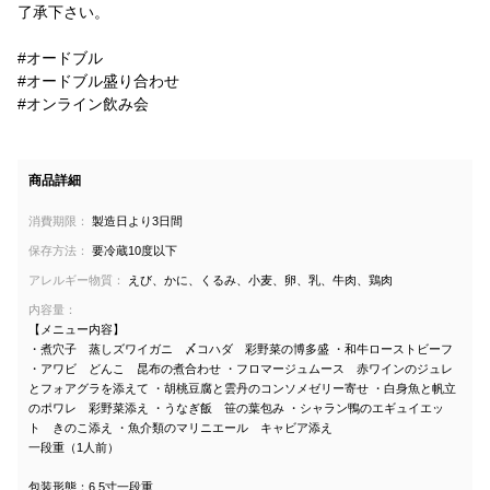
了承下さい。
#オードブル
#オードブル盛り合わせ
#オンライン飲み会
商品詳細
消費期限：
製造日より3日間
保存方法：
要冷蔵10度以下
アレルギー物質：
えび、かに、くるみ、小麦、卵、乳、牛肉、鶏肉
内容量：
【メニュー内容】
・煮穴子 蒸しズワイガニ 〆コハダ 彩野菜の博多盛 ・和牛ローストビーフ
・アワビ どんこ 昆布の煮合わせ ・フロマージュムース 赤ワインのジュレ
とフォアグラを添えて ・胡桃豆腐と雲丹のコンソメゼリー寄せ ・白身魚と帆立
のポワレ 彩野菜添え ・うなぎ飯 笹の葉包み ・シャラン鴨のエギュイエッ
ト きのこ添え ・魚介類のマリニエール キャビア添え
一段重（1人前）
包装形態：6.5寸一段重