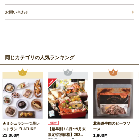
お問い合わせ
同じカテゴリの人気ランキング
★ミシュラン一つ星レ
北海道牛肉のビーフソ
ストラン『LATURE...
【超早割！8月〜9月末
ース
限定特別価格】202...
23,000
1,600
円
円