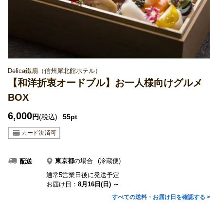
Delica鐵扇（信州犀北館ホテル）
【和洋折衷オードブル】お一人様向けグルメ
BOX
6,000
円
(税込)
55pt
東京都
の場合
(冷蔵便)
配送
通常5営業日後に発送予定
お届け日：
8月16日(日) ～
すべての送料・お届け日を確認する >