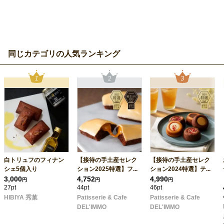
同じカテゴリの人気ランキング
白トリュフのフィナン
【接待の手土産セレク
【接待の手土産セレク
シェ5個入り
ション2025特選】フ...
ション2024特選】テ...
3,000
4,752
4,990
円
円
円
27pt
44pt
46pt
HIBIYA 秀菓
Patisserie & Cafe
Patisserie & Cafe
DEL'IMMO
DEL'IMMO