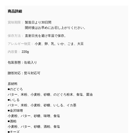
商品詳細
賞味期限：
製造日より30日間
開封後はお早めにお召し上がりください。
保存方法：
直射日光を避け常温で保存。
アレルギー物質：
小麦、卵、乳、いか、ごま、大豆
内容量：
220g
包装形態：缶箱入り
贈答対応：熨斗対応可
原材料
■のどぐろ
バター、米粉、小麦粉、砂糖、のどぐろ粉末、食塩、醤油
■いしる
バター、米粉、小麦粉、砂糖、いしる、イカ墨
■金沢味噌
小麦粉、バター、砂糖、味噌、食塩
■酒粕
小麦粉、バター、砂糖、酒粕、食塩
■チーズ