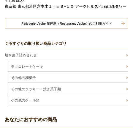
〒106-0032
東京都 東京都港区六本木１丁目９−１０ アークヒルズ 仙石山森タワー
Patisserie L’aube 花鏡庵（Restaurant L’aube）のご利用ガイド
ぐるすぐりの取り扱い商品カテゴリ
焼き菓子詰め合わせ
チョコレートケーキ
その他の和菓子
その他のクッキー・焼き菓子類
その他のケーキ類
あなたにおすすめの商品