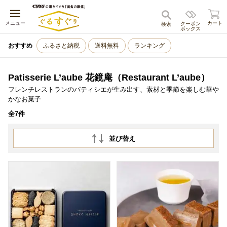
キャンセル
メニュー
カート
クーポン
検索
ボックス
おすすめ
ふるさと納税
送料無料
ランキング
Patisserie L’aube 花鏡庵（Restaurant L’aube）
フレンチレストランのパティシエが生み出す、素材と季節を楽しむ華や
かなお菓子
全7件
並び替え