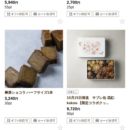
5,940
2,700
円
円
55pt
25pt
棒茶ショコラ ハーフサイズ1本
在庫なし
10月15日発送 サブレ缶 花紅-
3,240
円
kakou-【限定コラボクッ...
30pt
9,720
円
90pt