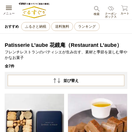
キャンセル
メニュー
カート
クーポン
検索
ボックス
おすすめ
ふるさと納税
送料無料
ランキング
Patisserie L’aube 花鏡庵（Restaurant L’aube）
フレンチレストランのパティシエが生み出す、素材と季節を楽しむ華や
かなお菓子
全7件
並び替え