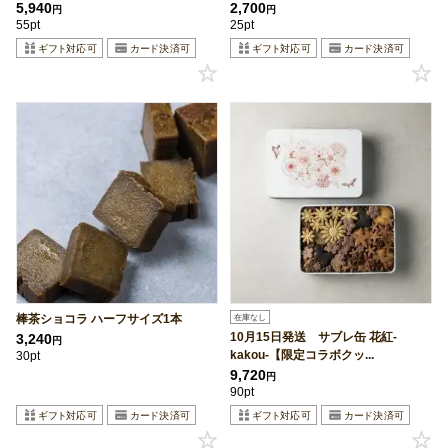
5,940
2,700
円
円
55pt
25pt
棒茶ショコラ ハーフサイズ1本
在庫なし
10月15日発送 サブレ缶 花紅-
3,240
円
kakou-【限定コラボクッ...
30pt
9,720
円
90pt