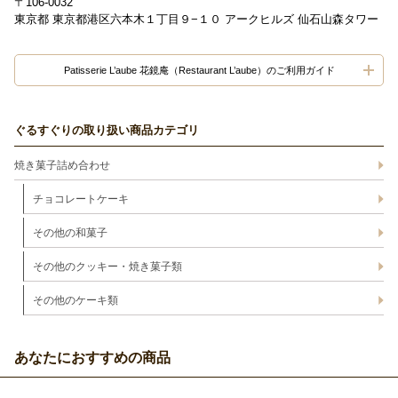
〒106-0032
東京都 東京都港区六本木１丁目９−１０ アークヒルズ 仙石山森タワー
Patisserie L’aube 花鏡庵（Restaurant L’aube）のご利用ガイド
ぐるすぐりの取り扱い商品カテゴリ
焼き菓子詰め合わせ
チョコレートケーキ
その他の和菓子
その他のクッキー・焼き菓子類
その他のケーキ類
あなたにおすすめの商品