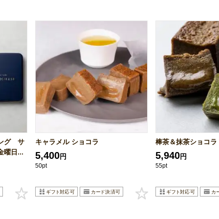
ング サ
キャラメル ショコラ
棒茶＆抹茶ショコ
日...
5,400
5,940
円
円
50pt
55pt