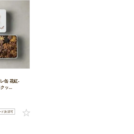
レ缶 花紅-
クッ...