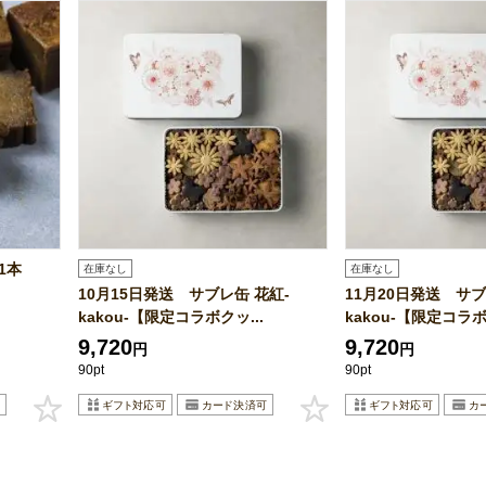
ズ1本
在庫なし
在庫なし
10月15日発送 サブレ缶 花紅-
11月20日発送 サブ
kakou-【限定コラボクッ...
kakou-【限定コラボ
9,720
9,720
円
円
90pt
90pt