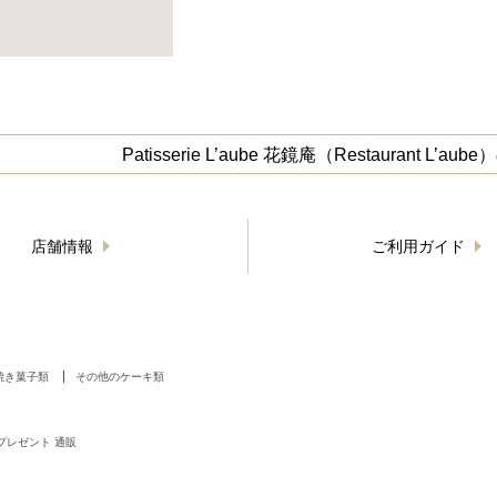
Patisserie L’aube 花鏡庵（Restaurant L’
店舗情報
ご利用ガイド
焼き菓子類
その他のケーキ類
プレゼント 通販