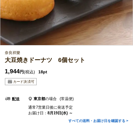
奈良祥樂
大豆焼きドーナツ 6個セット
1,944
円
(税込)
18pt
東京都
の場合
(常温便)
配送
通常7営業日後に発送予定
お届け日：
8月19日(水) ～
すべての送料・お届け日を確認する >