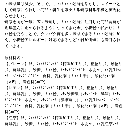
の摂取量は減少。そこで、この大豆の効能を活かし、スイーツと
して健康にうれしい商品の誕生を畿央大学健康科学部様と実現化
させました。
健康志向が一般に広く浸透し、大豆の効能に注目した商品開発が
近年盛んに進められるようになってきた今、小麦粉の代わりに大
豆粉を使うことで、タンパク質を多く摂取できる大豆の効能に加
え、小麦粉アレルギーに対応できるなどの付加価値にも着目され
ています。
原材料名：
【プレーン】卵、ﾌｧｯﾄｽﾌﾟﾚｯﾄﾞ（精製加工油脂、植物油脂、動物油
脂、発酵乳）、砂糖、大豆粉、ｱｰﾓﾝﾄﾞﾌﾟｰﾄﾞﾙ、水あめ、豆乳/ﾄﾚﾊﾛ
ｰｽ、ﾍﾞｰｷﾝｸﾞﾊﾟｳﾀﾞｰ、香料、乳化剤（大豆由来）、酸化防止剤
（V.E）、着色料(ｶﾛﾃﾝ)
【レモン】卵、ﾌｧｯﾄｽﾌﾟﾚｯﾄﾞ（精製加工油脂、植物油脂、動物油
脂、発酵乳）、砂糖、大豆粉、ﾚﾓﾝ砂糖漬（ﾚﾓﾝﾋﾟｰﾙ、洋酒）ｱｰﾓﾝ
ﾄﾞﾌﾟｰﾄﾞﾙ、水あめ、ﾚﾓﾝｼﾞｭｰｽ（濃縮還元）、豆乳/ﾄﾚﾊﾛｰｽ、ﾍﾞｰｷﾝ
ｸﾞﾊﾟｳﾀﾞｰ、香料、乳化剤（大豆由来）、酸化防止剤（V.E）、着色
料(ｶﾛﾃﾝ)
【紅茶】卵、ﾌｧｯﾄｽﾌﾟﾚｯﾄﾞ（精製加工油脂、植物油脂、動物油脂、
発酵乳）、砂糖、大豆粉、ｱｰﾓﾝﾄﾞﾌﾟｰﾄﾞﾙ、水あめ、豆乳紅茶ｿｰｽ、