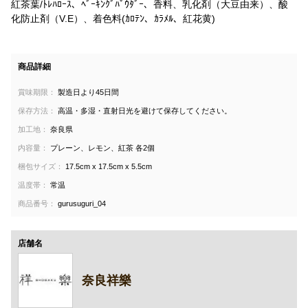
紅茶葉/ﾄﾚﾊﾛｰｽ、ﾍﾞｰｷﾝｸﾞﾊﾟｳﾀﾞｰ、香料、乳化剤（大豆由来）、酸
化防止剤（V.E）、着色料(ｶﾛﾃﾝ、ｶﾗﾒﾙ、紅花黄)
商品詳細
賞味期限：
製造日より45日間
保存方法：
高温・多湿・直射日光を避けて保存してください。
加工地：
奈良県
内容量：
プレーン、レモン、紅茶 各2個
梱包サイズ：
17.5cm x 17.5cm x 5.5cm
温度帯：
常温
商品番号：
gurusuguri_04
店舗名
奈良祥樂