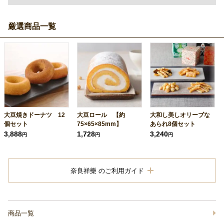
厳選商品一覧
大豆焼きドーナツ 12
大豆ロール 【約
大和し美しオリーブな
個セット
75×65×85mm】
あられ8個セット
3,888
1,728
3,240
円
円
円
奈良祥樂 のご利用ガイド
商品一覧