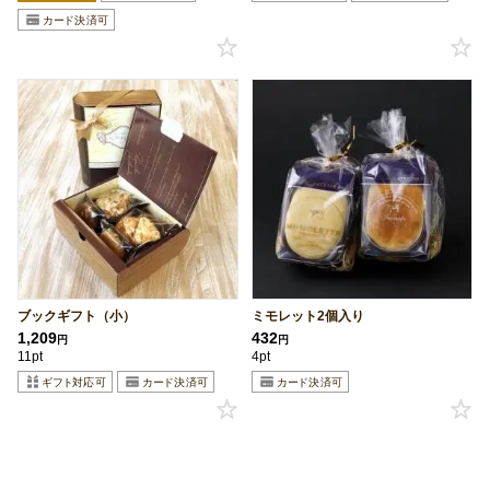
ブックギフト（小）
ミモレット2個入り
1,209
432
円
円
11pt
4pt