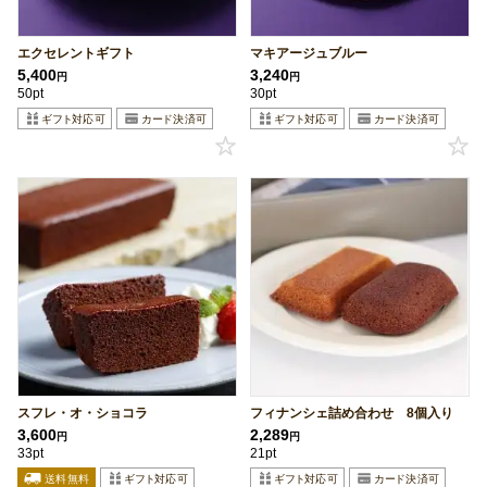
エクセレントギフト
マキアージュブルー
5,400
3,240
円
円
50pt
30pt
スフレ・オ・ショコラ
フィナンシェ詰め合わせ 8個入り
3,600
2,289
円
円
33pt
21pt