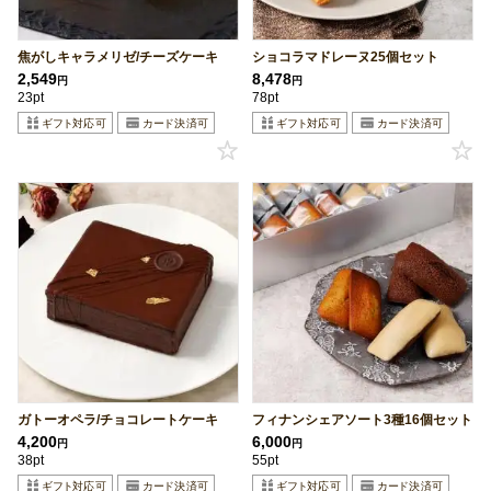
焦がしキャラメリゼ/チーズケーキ
ショコラマドレーヌ25個セット
2,549
8,478
円
円
23pt
78pt
ガトーオペラ/チョコレートケーキ
フィナンシェアソート3種16個セット
4,200
6,000
円
円
38pt
55pt