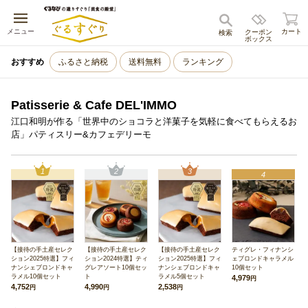
キャンセル
メニュー
カート
クーポン
検索
ボックス
おすすめ
ふるさと納税
送料無料
ランキング
Patisserie & Cafe DEL'IMMO
江口和明が作る「世界中のショコラと洋菓子を気軽に食べてもらえるお
店」パティスリー&カフェデリーモ
1
2
3
4
【接待の手土産セレク
【接待の手土産セレク
【接待の手土産セレク
ティグレ・フィナンシ
ション2025特選】フィ
ション2024特選】ティ
ション2025特選】フィ
ェブロンドキャラメル
ナンシェブロンドキャ
グレアソート10個セッ
ナンシェブロンドキャ
10個セット
ラメル10個セット
ト
ラメル5個セット
4,979
円
4,752
4,990
2,538
円
円
円