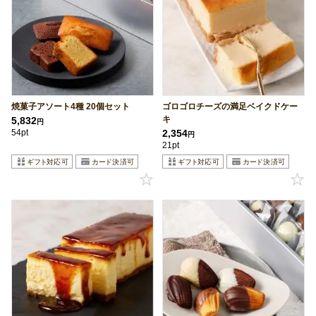
焼菓子アソート4種 20個セット
ゴロゴロチーズの満足ベイクドケー
キ
5,832
円
54pt
2,354
円
21pt