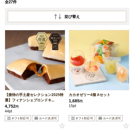
全27件
並び替え
【接待の手土産セレクション2025特
カカオゼリー4個 Aセット
選】フィナンシェブロンドキ...
1,685
円
4,752
15pt
円
44pt