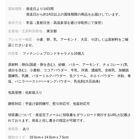
賞味期限：
発送日より14日間
発送日から約14日以上の賞味期限の商品をお届けしています。
保存方法：
常温（直射日光・高温多湿を避け冷暗所にて保管）
生産地・主原料原産地：
東京都
アレルギー物質：
小麦、卵、乳、アーモンド、大豆、※詳しくは原材料をご確
認くださいませ。
内容量：
フィナンシェブロンドキャラメル16個入
原材料：卵白(国産・卵を含む)、砂糖、バター、アーモンド、チョコレート(乳
成分を含む)、小麦粉、ココアパウダー、牛乳、洋酒、濃縮乳、全粉乳、加糖脱
脂練乳、乳糖、バターミルクパウダー、生クリーム、ホエイパウダー、水飴、食
塩、バニラペースト/ベーキングパウダー、乳化剤(大豆由来)
包装形態：化粧箱入り
贈答対応：手提げ袋同梱可、熨斗対応可、包装対応可
領収書について：発送完了メールに領収書をダウンロード発行するURLが記載さ
れております。宛名と但し書きの指定が可能です。
個包装：
あり
梱包サイズ：
33.5cm x 14.5cm x 7.5cm