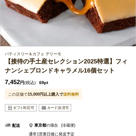
パティスリー＆カフェ デリーモ
【接待の手土産セレクション2025特選】フィ
ナンシェブロンドキャラメル16個セット
7,452
円
(税込)
69pt
この店舗で
15,000
円以上購入で
送料無料
東京都
の場合
(冷蔵便)
配送
通常1営業日後に発送予定