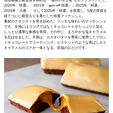
現役秘書が審査員を務める『"接待の手土産"セレクション』にて、
2020年「特選」、2021年「spin-off 特選」、2023年「特選」、
2024年「入選」、そして2025年「特選」を受賞し、5度の受賞を
経てついに殿堂入りを果たした特選フィナンシェ。
素材のクオリティを突き詰めた、リッチな味わいのフィナンシェ
です。生地にはココアではなくチョコレートをたっぷりと加え、
しっとり濃厚な食感を実現。その中に、まろやかな塩キャラメル
を忍ばせました。天面は、カカオバターを豊富に使用したブロン
ドチョコレートでコーティング。ビスケットのような香ばしさと
キャラメルのコクが一体となる、至福の口どけです。